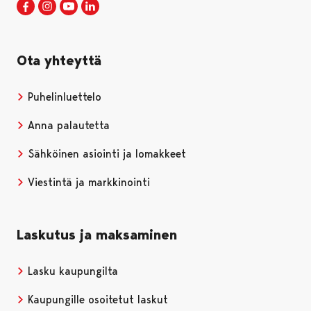
Porin kaupunki Facebookissa
Avautuu uudessa välilehdessä
Porin kaupunki Instagramissa
Avautuu uudessa välilehdessä
Porin kaupunki Youtubessa
Avautuu uudessa välilehdessä
Porin kaupunki LinkedInissa
Avautuu uudessa välilehdessä
Ota yhteyttä
Puhelinluettelo
Anna palautetta
Sähköinen asiointi ja lomakkeet
Viestintä ja markkinointi
Laskutus ja maksaminen
Lasku kaupungilta
Kaupungille osoitetut laskut