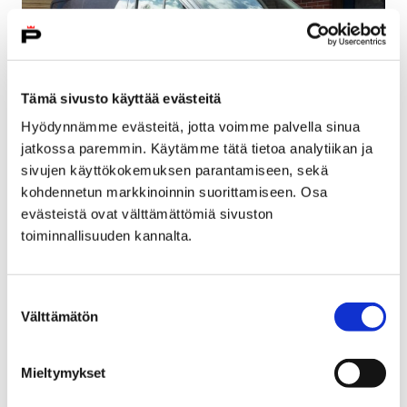
Tämä sivusto käyttää evästeitä
Hyödynnämme evästeitä, jotta voimme palvella sinua
jatkossa paremmin. Käytämme tätä tietoa analytiikan ja
sivujen käyttökokemuksen parantamiseen, sekä
kohdennetun markkinoinnin suorittamiseen. Osa
evästeistä ovat välttämättömiä sivuston
Nuokkapaku on liikkuva nuorisotila
toiminnallisuuden kannalta.
13 kesäkuun, 2018
Nuokkapaku on Porin kaupungin nuorisopalveluiden
Suostumuksen
liikkuva nuorisotila. Se parkkeeraa kesällä sinne, missä
Välttämätön
valinta
nuoret viettävät aikaansa.
Mieltymykset