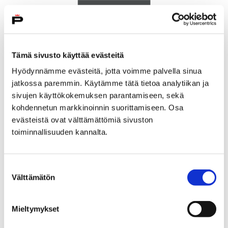
Tämä sivusto käyttää evästeitä
Hyödynnämme evästeitä, jotta voimme palvella sinua
jatkossa paremmin. Käytämme tätä tietoa analytiikan ja
sivujen käyttökokemuksen parantamiseen, sekä
kohdennetun markkinoinnin suorittamiseen. Osa
evästeistä ovat välttämättömiä sivuston
Hävikkiviikko
toiminnallisuuden kannalta.
1 elokuun, 2019
Hävikkiviikolla Porin kouluissa opetellaan nälän tunteen
Suostumuksen
arvioimista, jotta ruokaa ei turhaan heitettäisi
Välttämätön
valinta
lautasilta roskikseen. Ruoka on liian hyvä ja tärkeä…
Mieltymykset