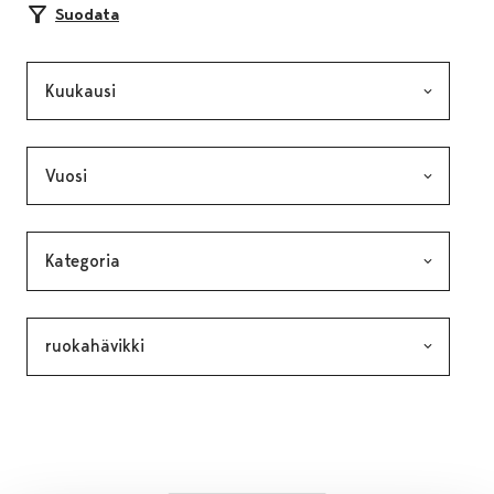
Suodata
Kuukausi, valinta lähettää lomakkeen
Vuosi, valinta lähettää lomakkeen
Kategoria, valinta lähettää lomakkeen
Avainsana, valinta lähettää lomakkeen