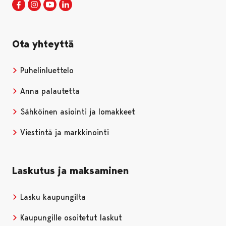
Porin kaupunki Facebookissa
Avautuu uudessa välilehdessä
Porin kaupunki Instagramissa
Avautuu uudessa välilehdessä
Porin kaupunki Youtubessa
Avautuu uudessa välilehdessä
Porin kaupunki LinkedInissa
Avautuu uudessa välilehdessä
Ota yhteyttä
Puhelinluettelo
Anna palautetta
Sähköinen asiointi ja lomakkeet
Viestintä ja markkinointi
Laskutus ja maksaminen
Lasku kaupungilta
Kaupungille osoitetut laskut