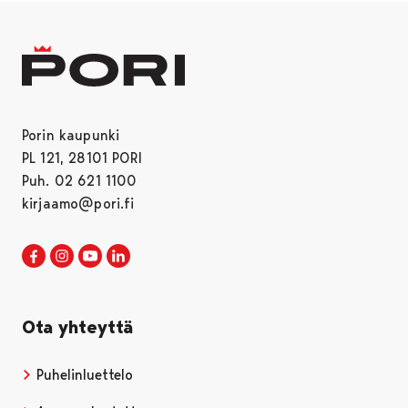
Porin kaupunki
PL 121, 28101 PORI
Puh. 02 621 1100
kirjaamo@pori.fi
Porin kaupunki Facebookissa
Avautuu uudessa välilehdessä
Porin kaupunki Instagramissa
Avautuu uudessa välilehdessä
Porin kaupunki Youtubessa
Avautuu uudessa välilehdessä
Porin kaupunki LinkedInissa
Avautuu uudessa välilehdessä
Ota yhteyttä
Puhelinluettelo