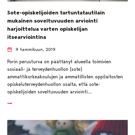
Sote-opiskelijoiden tartuntatautilain
mukainen soveltuvuuden arviointi
harjoittelua varten opiskelijan
itsearviointina
9 tammikuun, 2019
Porin perusturva on päättänyt alueella toimivien
sosiaali- ja terveydenhuollon (sote)
ammattikorkeakoulujen ja ammatillisten oppilaitosten
opiskeluterveydenhuollon osalta, että sote-
opiskelijoiden soveltuvuuden arviointi…