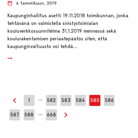
4 tammikuun, 2019
Kaupunginhallitus asetti 19.11.2018 toimikunnan, jonka
tehtävänä on valmistella sivistystoimialan
kouluverkkosuunnitelma 31.1.2019 mennessä sekä
koulurakentamisen periaatepäätös siten, että
kaupunginvaltuusto voi tehdä…
…
1
582
583
584
585
586
Edellinen sivu
…
587
588
668
Seuraava sivu