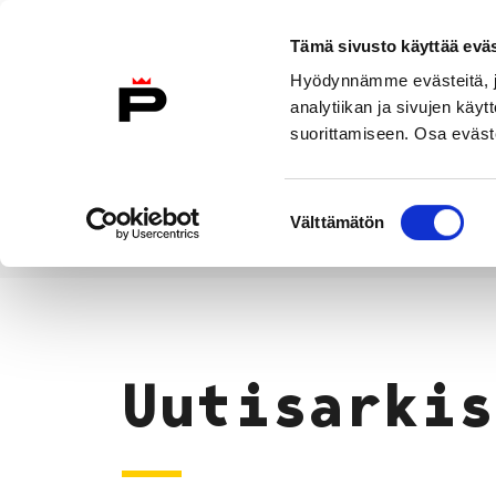
Siirry sisältöön
Tämä sivusto käyttää eväs
Suomeksi
Hyödynnämme evästeitä, jo
Etusivulle
analytiikan ja sivujen kä
suorittamiseen. Osa eväste
Asuminen ja
Kasvatu
ympäristö
koulu
Suostumuksen
Välttämätön
valinta
Uutiset
Etusivu
Uutisarkis