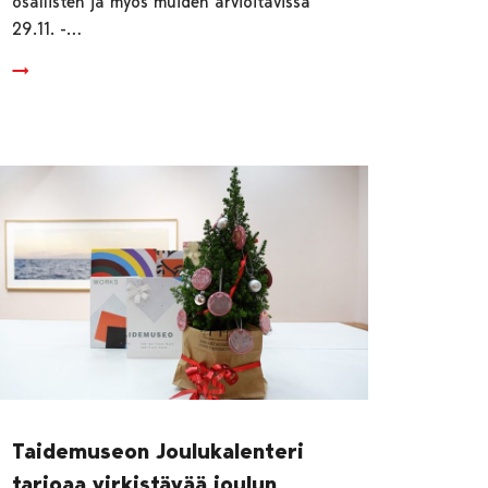
osallisten ja myös muiden arvioitavissa
29.11. -…
Taidemuseon Joulukalenteri
tarjoaa virkistävää joulun