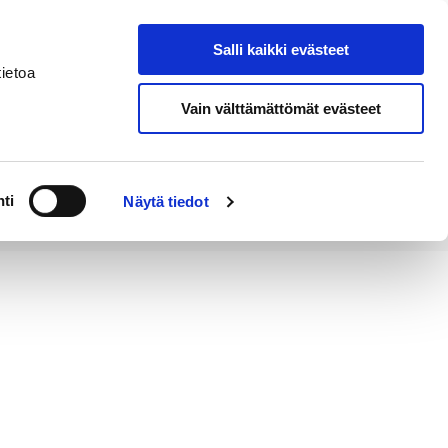
Salli kaikki evästeet
Tapahtumakalenteri
Hae sivustolta
ietoa
Vain välttämättömät evästeet
Työ ja
Kaupunki ja
rittäminen
hallinto
ti
Näytä tiedot