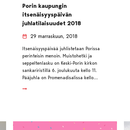
Porin kaupungin
itsenäisyyspäivän
juhlatilaisuudet 2018
29 marraskuun, 2018
Itsenäisyyspäivää juhlistetaan Porissa
perinteisin menoin. Muistohetki ja
seppeltenlasku on Keski-Porin kirkon
sankariristillä 6. joulukuuta kello 11.
Pääjuhla on Promenadisalissa kello…