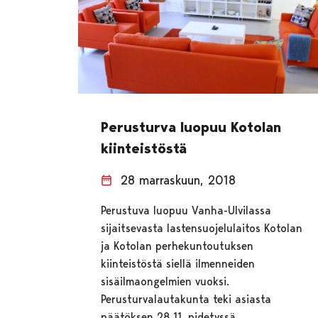
Perusturva luopuu Kotolan
kiinteistöstä
28 marraskuun, 2018
Perustuva luopuu Vanha-Ulvilassa
sijaitsevasta lastensuojelulaitos Kotolan
ja Kotolan perhekuntoutuksen
kiinteistöstä siellä ilmenneiden
sisäilmaongelmien vuoksi.
Perusturvalautakunta teki asiasta
päätöksen 28.11. pidetyssä…