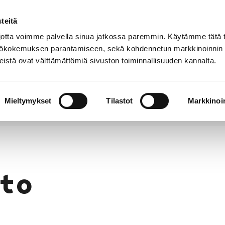
teitä
Puhelinluettelo
Anna palautetta
tta voimme palvella sinua jatkossa paremmin. Käytämme tätä t
yttökokemuksen parantamiseen, sekä kohdennetun markkinoinnin
istä ovat välttämättömiä sivuston toiminnallisuuden kannalta.
s ja
Vapaa-
Hyvinvointi
tus
aika
y
Mieltymykset
Tilastot
Markkinoin
to