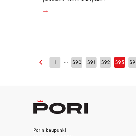
…
1
590
591
592
593
59
Edellinen sivu
Porin kaupunki