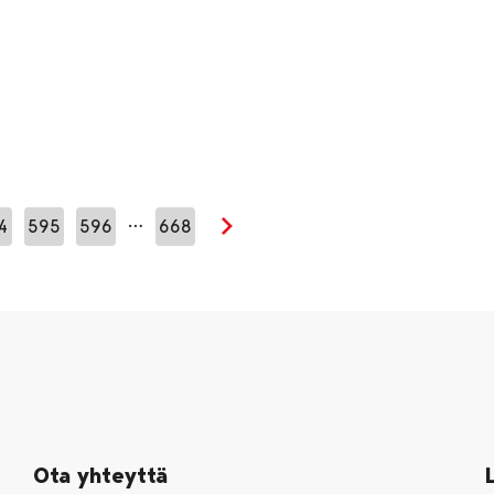
…
4
595
596
668
Seuraava sivu
Ota yhteyttä