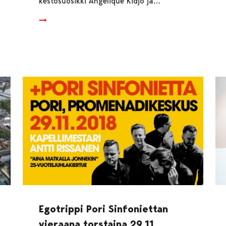
kestosuosikki Angélique Kidjo ja…
Egotrippi Pori Sinfoniettan
vieraana torstaina 29.11.