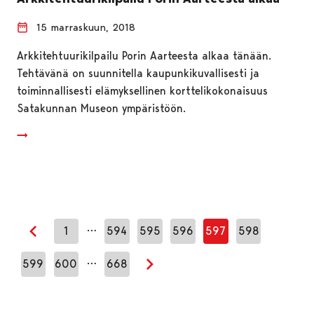
15 marraskuun, 2018
Arkkitehtuurikilpailu Porin Aarteesta alkaa tänään.
Tehtävänä on suunnitella kaupunkikuvallisesti ja
toiminnallisesti elämyksellinen korttelikokonaisuus
Satakunnan Museon ympäristöön.
…
1
594
595
596
597
598
Edellinen sivu
…
599
600
668
Seuraava sivu