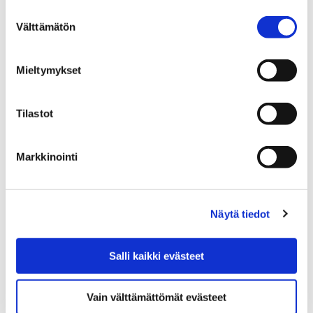
Suostumuksen
19 marraskuun, 2018
Välttämätön
valinta
Porin kaupunginhallitus merkitsi maanantaina tiedoksi
Mieltymykset
Porin Aittaluodon alueella toimivien yritysten
lähettämän kirjeen, jossa vaadittiin kaupunkia
perumaan teknisen lautakunnan tekemä päätös…
Tilastot
Markkinointi
Näytä tiedot
Salli kaikki evästeet
Vain välttämättömät evästeet