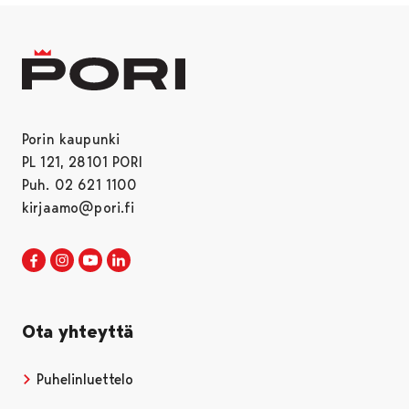
Porin kaupunki
PL 121, 28101 PORI
Puh. 02 621 1100
kirjaamo@pori.fi
Porin kaupunki Facebookissa
Avautuu uudessa välilehdessä
Porin kaupunki Instagramissa
Avautuu uudessa välilehdessä
Porin kaupunki Youtubessa
Avautuu uudessa välilehdessä
Porin kaupunki LinkedInissa
Avautuu uudessa välilehdessä
Ota yhteyttä
Puhelinluettelo