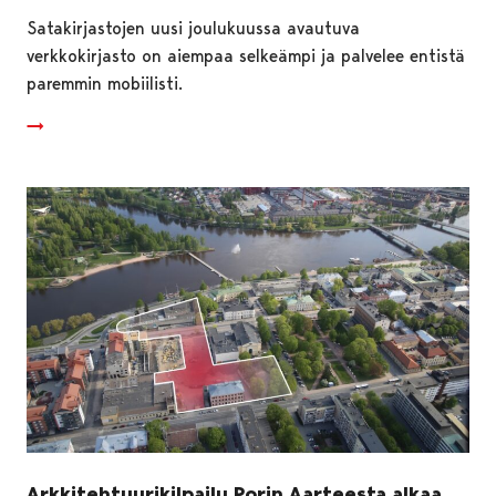
Satakirjastojen uusi joulukuussa avautuva
verkkokirjasto on aiempaa selkeämpi ja palvelee entistä
paremmin mobiilisti.
Arkkitehtuurikilpailu Porin Aarteesta alkaa