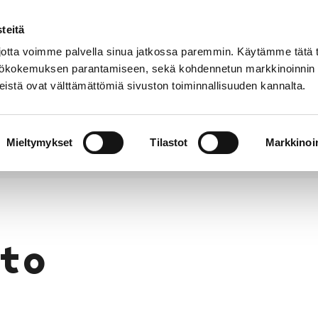
teitä
Puhelinluettelo
Anna palautetta
tta voimme palvella sinua jatkossa paremmin. Käytämme tätä t
yttökokemuksen parantamiseen, sekä kohdennetun markkinoinnin
istä ovat välttämättömiä sivuston toiminnallisuuden kannalta.
s ja
Vapaa-
Hyvinvointi
tus
aika
y
Mieltymykset
Tilastot
Markkinoin
to