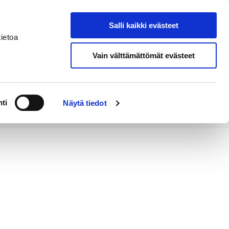
Salli kaikki evästeet
Tapahtumakalenteri
Hae sivustolta
ietoa
Vain välttämättömät evästeet
Työ ja
Kaupunki ja
rittäminen
hallinto
ti
Näytä tiedot