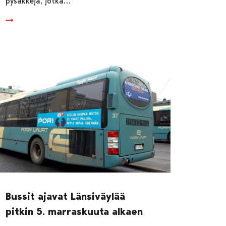
pysäkkejä, jotka…
Bussit ajavat Länsiväylää
pitkin 5. marraskuuta alkaen