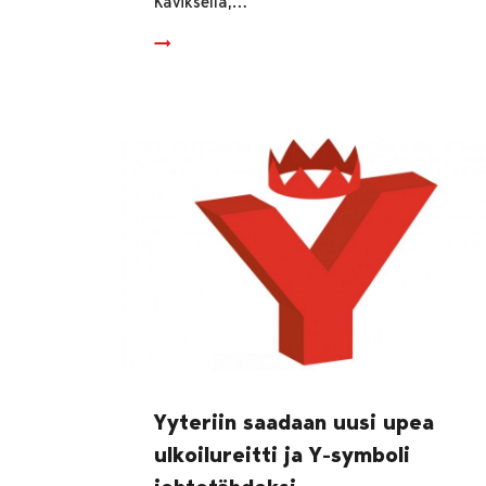
Käviksellä,…
Yyteriin saadaan uusi upea
ulkoilureitti ja Y-symboli