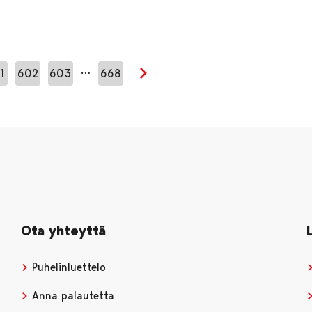
…
1
602
603
668
Seuraava sivu
Ota yhteyttä
Puhelinluettelo
Anna palautetta