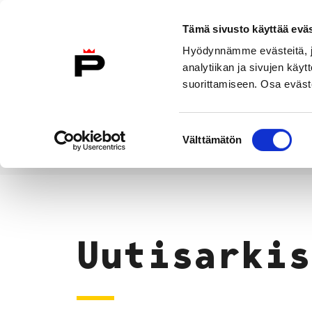
Siirry sisältöön
Tämä sivusto käyttää eväs
Suomeksi
Hyödynnämme evästeitä, jo
Etusivulle
analytiikan ja sivujen kä
suorittamiseen. Osa eväste
Asuminen ja
Kasvatu
ympäristö
koulu
Suostumuksen
Välttämätön
valinta
Uutiset
Etusivu
Uutisarkis