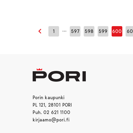
…
1
597
598
599
600
60
Edellinen sivu
Porin kaupunki
PL 121, 28101 PORI
Puh. 02 621 1100
kirjaamo@pori.fi