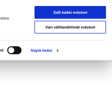
Salli kaikki evästeet
Tapahtumakalenteri
Hae sivustolta
ietoa
Vain välttämättömät evästeet
Työ ja
Kaupunki ja
rittäminen
hallinto
ti
Näytä tiedot