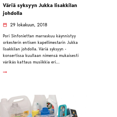
Väriä syksyyn Jukka Iisakkilan
johdolla
29 lokakuun, 2018
Pori Sinfoniettan marraskuu käynnistyy
orkesterin entisen kapellimestarin Jukka
Iisakkilan johdolla. Väriä syksyyn -
konsertissa kuullaan nimensä mukaisesti
värikäs kattaus musiikkia eri…