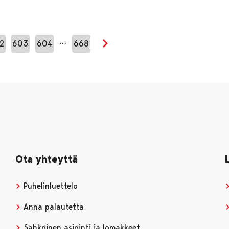
…
2
603
604
668
Seuraava sivu
Ota yhteyttä
Puhelinluettelo
Anna palautetta
Sähköinen asiointi ja lomakkeet