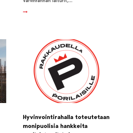
Varvinrannan laiturit,…
Hyvinvointirahalla toteutetaan
monipuolisia hankkeita