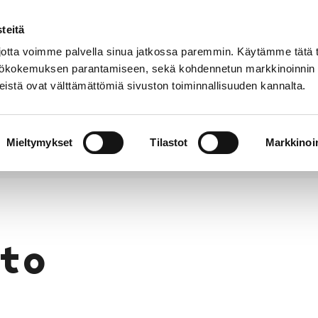
teitä
Puhelinluettelo
Anna palautetta
tta voimme palvella sinua jatkossa paremmin. Käytämme tätä t
yttökokemuksen parantamiseen, sekä kohdennetun markkinoinnin
istä ovat välttämättömiä sivuston toiminnallisuuden kannalta.
s ja
Vapaa-
Hyvinvointi
tus
aika
y
Mieltymykset
Tilastot
Markkinoin
to