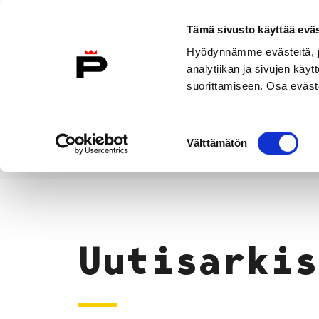
Siirry sisältöön
Tämä sivusto käyttää eväs
Suomeksi
Hyödynnämme evästeitä, jo
Etusivulle
analytiikan ja sivujen kä
suorittamiseen. Osa eväste
Asuminen ja
Kasvatu
ympäristö
koulu
Suostumuksen
Välttämätön
valinta
Uutiset
Etusivu
Uutisarkis