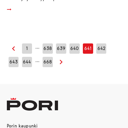
…
1
638
639
640
641
642
Edellinen sivu
…
643
644
668
Seuraava sivu
Porin kaupunki