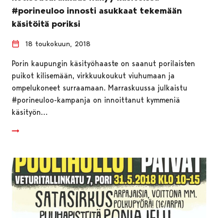
#porineuloo innosti asukkaat tekemään
käsitöitä poriksi
18 toukokuun, 2018
Porin kaupungin käsityöhaaste on saanut porilaisten
puikot kilisemään, virkkuukoukut viuhumaan ja
ompelukoneet surraamaan. Marraskuussa julkaistu
#porineuloo-kampanja on innoittanut kymmeniä
käsityön…