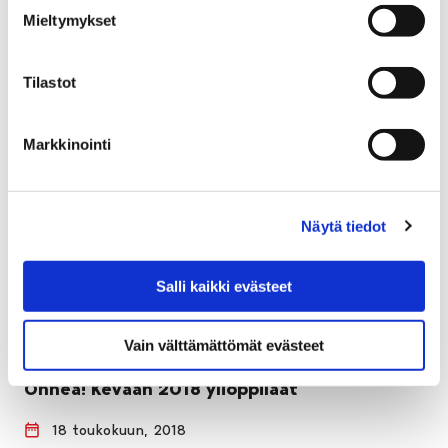
töyräällä. Ilmoittaudu mukaan retkelle!
Mieltymykset
Tilastot
Markkinointi
Näytä tiedot
Salli kaikki evästeet
Vain välttämättömät evästeet
Onnea! Kevään 2018 ylioppilaat
18 toukokuun, 2018