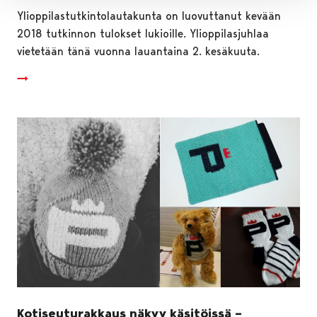
Ylioppilastutkintolautakunta on luovuttanut kevään
2018 tutkinnon tulokset lukioille. Ylioppilasjuhlaa
vietetään tänä vuonna lauantaina 2. kesäkuuta.
Kotiseuturakkaus näkyy käsitöissä –