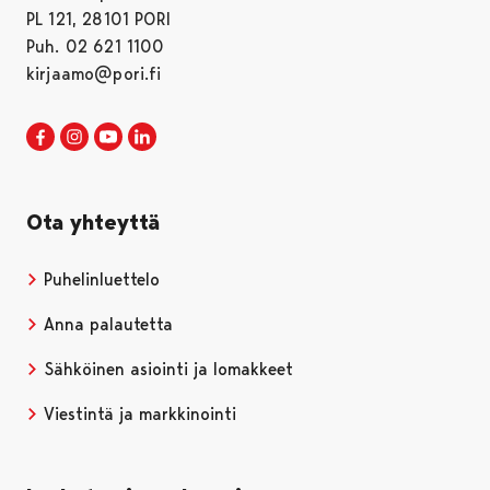
PL 121, 28101 PORI
Puh. 02 621 1100
kirjaamo@pori.fi
Porin kaupunki Facebookissa
Avautuu uudessa välilehdessä
Porin kaupunki Instagramissa
Avautuu uudessa välilehdessä
Porin kaupunki Youtubessa
Avautuu uudessa välilehdessä
Porin kaupunki LinkedInissa
Avautuu uudessa välilehdessä
Ota yhteyttä
Puhelinluettelo
Anna palautetta
Sähköinen asiointi ja lomakkeet
Viestintä ja markkinointi