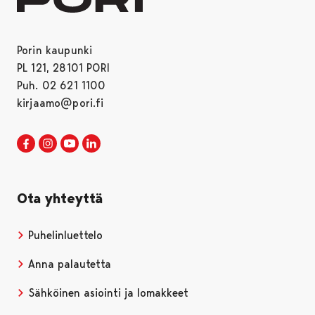
Porin kaupunki
PL 121, 28101 PORI
Puh. 02 621 1100
kirjaamo@pori.fi
Porin kaupunki Facebookissa
Avautuu uudessa välilehdessä
Porin kaupunki Instagramissa
Avautuu uudessa välilehdessä
Porin kaupunki Youtubessa
Avautuu uudessa välilehdessä
Porin kaupunki LinkedInissa
Avautuu uudessa välilehdessä
Ota yhteyttä
Puhelinluettelo
Anna palautetta
Sähköinen asiointi ja lomakkeet