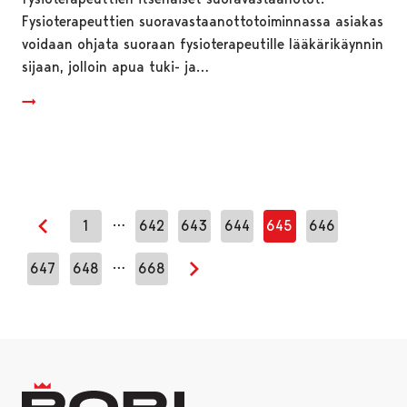
Fysioterapeuttien suoravastaanottotoiminnassa asiakas
voidaan ohjata suoraan fysioterapeutille lääkärikäynnin
sijaan, jolloin apua tuki- ja…
…
1
642
643
644
645
646
Edellinen sivu
…
647
648
668
Seuraava sivu