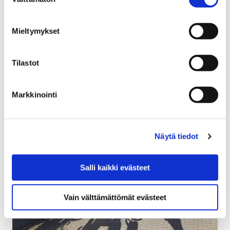
valinta
tuoleista – Tuo oma tuolisi!
Mieltymykset
3 toukokuun, 2018
Tuoli-projekti osallistaa kaupunkilaiset luomaan
Tilastot
yhteisöllisen katsomo-alueen SuomiAreena-rantaan.
Markkinointi
Näytä tiedot
Salli kaikki evästeet
Vain välttämättömät evästeet