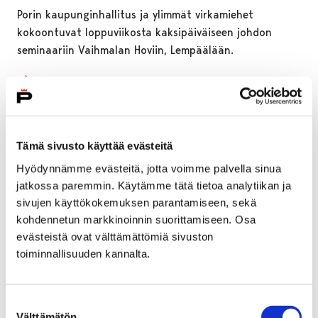
Porin kaupunginhallitus ja ylimmät virkamiehet
kokoontuvat loppuviikosta kaksipäiväiseen johdon
seminaariin Vaihmalan Hoviin, Lempäälään.
Tämä sivusto käyttää evästeitä
Hyödynnämme evästeitä, jotta voimme palvella sinua
jatkossa paremmin. Käytämme tätä tietoa analytiikan ja
sivujen käyttökokemuksen parantamiseen, sekä
kohdennetun markkinoinnin suorittamiseen. Osa
evästeistä ovat välttämättömiä sivuston
toiminnallisuuden kannalta.
Suostumuksen
SuomiAreena-ranta rakentuu lahjoitetuista
Välttämätön