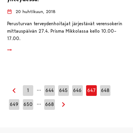
20 huhtikuun, 2018
Perusturvan terveydenhoitajat järjestävät verensokerin
mittauspäivän 27.4. Prisma Mikkolassa kello 10.00–
17.00.
…
1
644
645
646
647
648
Edellinen sivu
…
649
650
668
Seuraava sivu