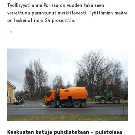
Työllisyystilanne Porissa on vuoden takaiseen
verrattuna parantunut merkittävästi. Työttömien määrä
on laskenut noin 24 prosenttia.
Keskustan katuja puhdistetaan – puistoissa