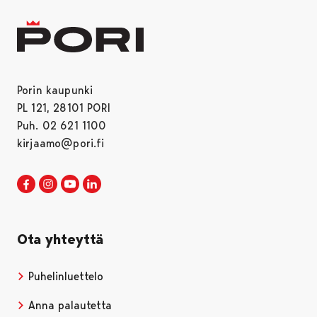
Porin kaupunki
PL 121, 28101 PORI
Puh. 02 621 1100
kirjaamo@pori.fi
Porin kaupunki Facebookissa
Avautuu uudessa välilehdessä
Porin kaupunki Instagramissa
Avautuu uudessa välilehdessä
Porin kaupunki Youtubessa
Avautuu uudessa välilehdessä
Porin kaupunki LinkedInissa
Avautuu uudessa välilehdessä
Ota yhteyttä
Puhelinluettelo
Anna palautetta