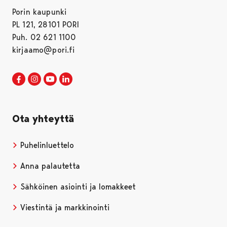
Porin kaupunki
PL 121, 28101 PORI
Puh. 02 621 1100
kirjaamo@pori.fi
Porin kaupunki Facebookissa
Avautuu uudessa välilehdessä
Porin kaupunki Instagramissa
Avautuu uudessa välilehdessä
Porin kaupunki Youtubessa
Avautuu uudessa välilehdessä
Porin kaupunki LinkedInissa
Avautuu uudessa välilehdessä
Ota yhteyttä
Puhelinluettelo
Anna palautetta
Sähköinen asiointi ja lomakkeet
Viestintä ja markkinointi