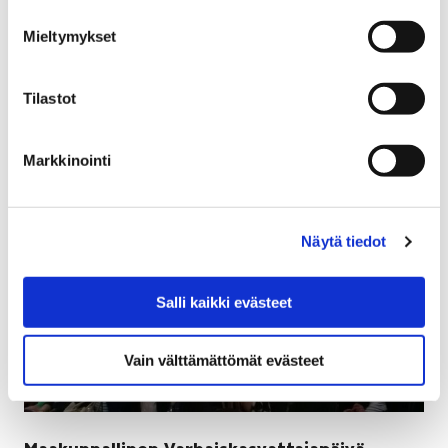
Suun terveydenhuolto palkittiin Porin kaupungin
vuoden 2017 uudistuvana työyhteisönä. Voitto tuli
Mieltymykset
suun terveydenhuollolle Kehrä-toimintamallin
käyttöönotosta.
Tilastot
Markkinointi
Näytä tiedot
Salli kaikki evästeet
Vain välttämättömät evästeet