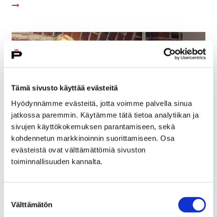
Tämä sivusto käyttää evästeitä
Hyödynnämme evästeitä, jotta voimme palvella sinua
jatkossa paremmin. Käytämme tätä tietoa analytiikan ja
sivujen käyttökokemuksen parantamiseen, sekä
kohdennetun markkinoinnin suorittamiseen. Osa
evästeistä ovat välttämättömiä sivuston
toiminnallisuuden kannalta.
Suun terveydenhuolto on vuoden 2017
uudistuva työyhteisö
Suostumuksen
18 huhtikuun, 2018
Välttämätön
valinta