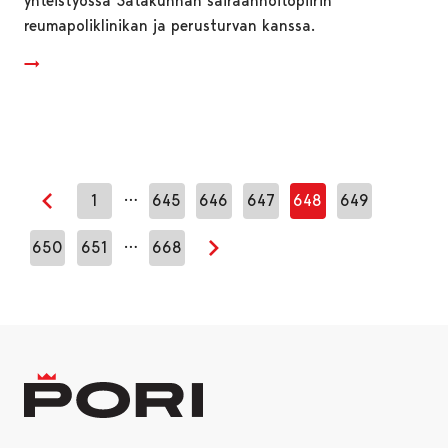
yhteistyössä Satakunnan sairaanhoitopiirin
reumapoliklinikan ja perusturvan kanssa.
…
1
645
646
647
648
649
Edellinen sivu
…
650
651
668
Seuraava sivu