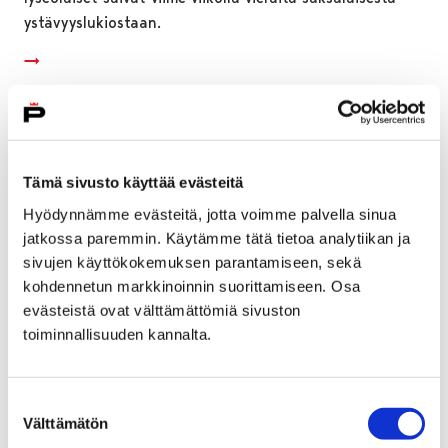
ystävyyslukiostaan.
Tämä sivusto käyttää evästeitä
Hyödynnämme evästeitä, jotta voimme palvella sinua
jatkossa paremmin. Käytämme tätä tietoa analytiikan ja
sivujen käyttökokemuksen parantamiseen, sekä
kohdennetun markkinoinnin suorittamiseen. Osa
evästeistä ovat välttämättömiä sivuston
toiminnallisuuden kannalta.
Maakunnallinen Varhaiskasvattajapäivä
Suostumuksen
Porissa
Välttämätön
valinta