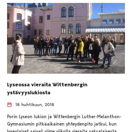
Lyseossa vieraita Wittenbergin
ystävyyslukiosta
18 huhtikuun, 2018
Porin Lyseon lukion ja Wittenbergin Luther-Melanthon-
Gymnasiumin pitkäaikainen yhteydenpito jatkui, kun
lyseolaiset saivat viime viikolla vieraita saksalaisesta