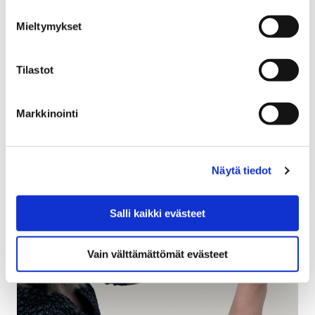
18 huhtikuun, 2018
Mieltymykset
Satakunnan Varhaiskasvattajapäivä keräsi lauantaina
14. huhtikuuta yli 450 henkilön osallistujajoukon
Tilastot
SAMKiin. Varhaiskasvatuksen päättäjille, ammattilaisille
ja opiskelijoille suunnattu tapahtuma järjestettiin nyt…
Markkinointi
Näytä tiedot
Salli kaikki evästeet
Vain välttämättömät evästeet