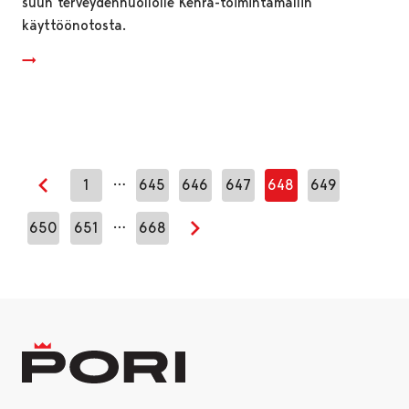
suun terveydenhuollolle Kehrä-toimintamallin
käyttöönotosta.
…
1
645
646
647
648
649
Edellinen sivu
…
650
651
668
Seuraava sivu