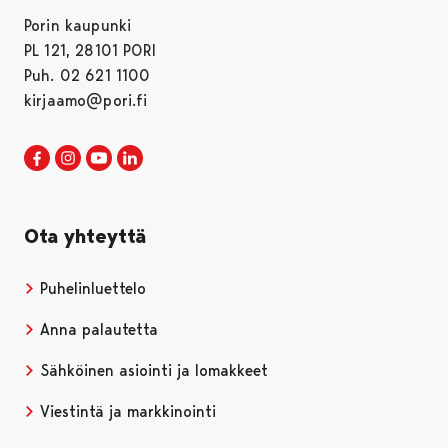
Porin kaupunki
PL 121, 28101 PORI
Puh. 02 621 1100
kirjaamo@pori.fi
Porin kaupunki Facebookissa
Avautuu uudessa välilehdessä
Porin kaupunki Instagramissa
Avautuu uudessa välilehdessä
Porin kaupunki Youtubessa
Avautuu uudessa välilehdessä
Porin kaupunki LinkedInissa
Avautuu uudessa välilehdessä
Ota yhteyttä
Puhelinluettelo
Anna palautetta
Sähköinen asiointi ja lomakkeet
Viestintä ja markkinointi