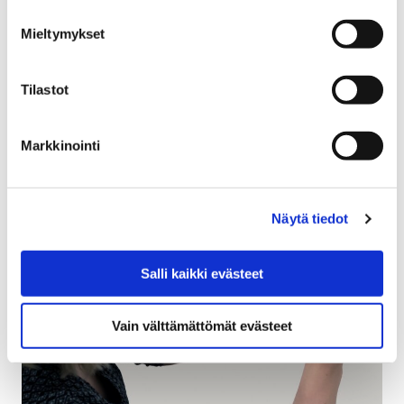
18 huhtikuun, 2018
Mieltymykset
Satakunnan Varhaiskasvattajapäivä keräsi lauantaina
14. huhtikuuta yli 450 henkilön osallistujajoukon
Tilastot
SAMKiin. Varhaiskasvatuksen päättäjille, ammattilaisille
ja opiskelijoille suunnattu tapahtuma järjestettiin nyt…
Markkinointi
Näytä tiedot
Salli kaikki evästeet
Vain välttämättömät evästeet