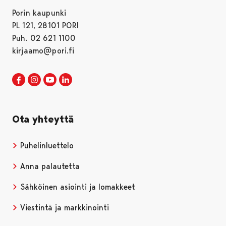
Porin kaupunki
PL 121, 28101 PORI
Puh. 02 621 1100
kirjaamo@pori.fi
Porin kaupunki Facebookissa
Avautuu uudessa välilehdessä
Porin kaupunki Instagramissa
Avautuu uudessa välilehdessä
Porin kaupunki Youtubessa
Avautuu uudessa välilehdessä
Porin kaupunki LinkedInissa
Avautuu uudessa välilehdessä
Ota yhteyttä
Puhelinluettelo
Anna palautetta
Sähköinen asiointi ja lomakkeet
Viestintä ja markkinointi