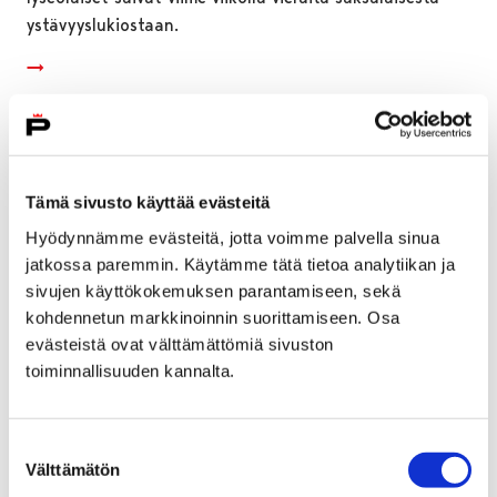
ystävyyslukiostaan.
Tämä sivusto käyttää evästeitä
Hyödynnämme evästeitä, jotta voimme palvella sinua
jatkossa paremmin. Käytämme tätä tietoa analytiikan ja
sivujen käyttökokemuksen parantamiseen, sekä
kohdennetun markkinoinnin suorittamiseen. Osa
evästeistä ovat välttämättömiä sivuston
toiminnallisuuden kannalta.
Maakunnallinen Varhaiskasvattajapäivä
Suostumuksen
Porissa
Välttämätön
valinta