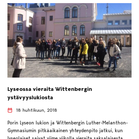
Lyseossa vieraita Wittenbergin
ystävyyslukiosta
18 huhtikuun, 2018
Porin Lyseon lukion ja Wittenbergin Luther-Melanthon-
Gymnasiumin pitkäaikainen yhteydenpito jatkui, kun
lyseolaiset saivat viime viikolla vieraita saksalaisesta