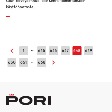
suun terveydenhuollolle Kehrä-toimintamallin
käyttöönotosta.
…
1
645
646
647
648
649
Edellinen sivu
…
650
651
668
Seuraava sivu