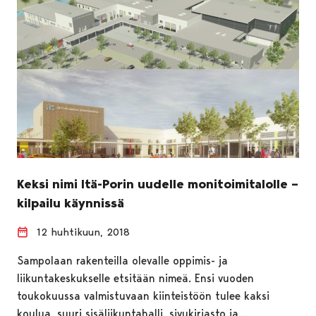
Keksi nimi Itä-Porin uudelle monitoimitalolle –
kilpailu käynnissä
12 huhtikuun, 2018
Sampolaan rakenteilla olevalle oppimis- ja
liikuntakeskukselle etsitään nimeä. Ensi vuoden
toukokuussa valmistuvaan kiinteistöön tulee kaksi
koulua, suuri sisäliikuntahalli, sivukirjasto ja…