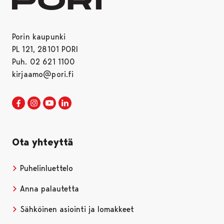
Porin kaupunki
PL 121, 28101 PORI
Puh. 02 621 1100
kirjaamo@pori.fi
Porin kaupunki Facebookissa
Avautuu uudessa välilehdessä
Porin kaupunki Instagramissa
Avautuu uudessa välilehdessä
Porin kaupunki Youtubessa
Avautuu uudessa välilehdessä
Porin kaupunki LinkedInissa
Avautuu uudessa välilehdessä
Ota yhteyttä
Puhelinluettelo
Anna palautetta
Sähköinen asiointi ja lomakkeet