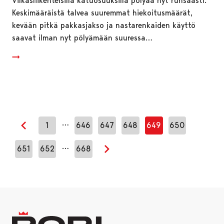
Vilkasliikenteisillä katuosuuksilla pölyää nyt runsaasti.
Keskimääräistä talvea suuremmat hiekoitusmäärät,
kevään pitkä pakkasjakso ja nastarenkaiden käyttö
saavat ilman nyt pölyämään suuressa…
…
1
646
647
648
649
650
Edellinen sivu
…
651
652
668
Seuraava sivu