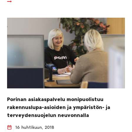
Porinan asiakaspalvelu monipuolistuu
rakennuslupa-asioiden ja ympäristön- ja
terveydensuojelun neuvonnalla
16 huhtikuun, 2018