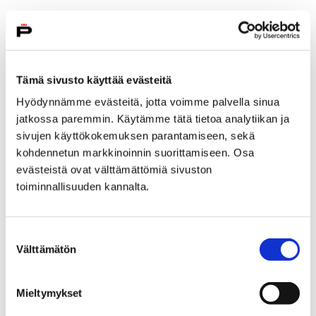
Tämä sivusto käyttää evästeitä
Hyödynnämme evästeitä, jotta voimme palvella sinua
jatkossa paremmin. Käytämme tätä tietoa analytiikan ja
sivujen käyttökokemuksen parantamiseen, sekä
kohdennetun markkinoinnin suorittamiseen. Osa
evästeistä ovat välttämättömiä sivuston
toiminnallisuuden kannalta.
Suostumuksen
Välttämätön
valinta
Vapaita venepaikkoja kesäksi
4 huhtikuun, 2018
Mieltymykset
Kaupungilla on yhteensä 1400 venepaikkaa keskustan