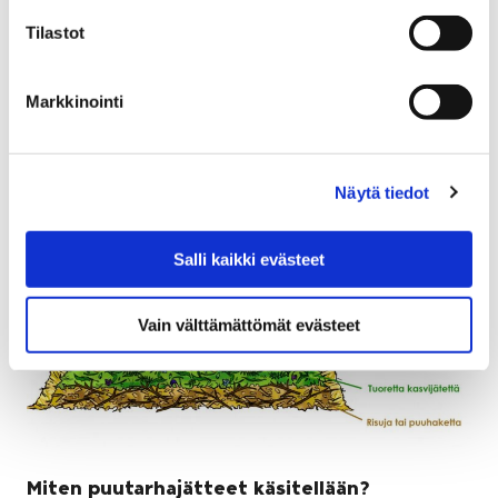
Jokisatamassa ja Meri-Porin alueella. Vapaat
Tilastot
venepaikat veneilykaudelle 2018 tulevat vuokrattaviksi
torstaina 5.4. kello 9…
Markkinointi
Näytä tiedot
Salli kaikki evästeet
Vain välttämättömät evästeet
Miten puutarhajätteet käsitellään?