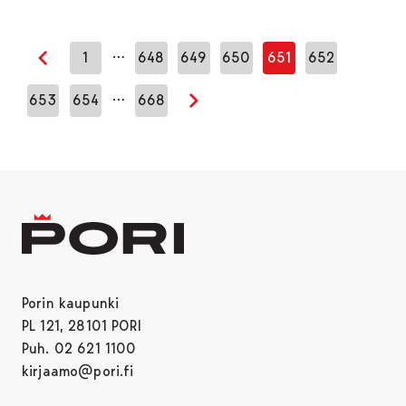
…
1
648
649
650
651
652
Edellinen sivu
…
653
654
668
Seuraava sivu
Porin kaupunki
PL 121, 28101 PORI
Puh. 02 621 1100
kirjaamo@pori.fi