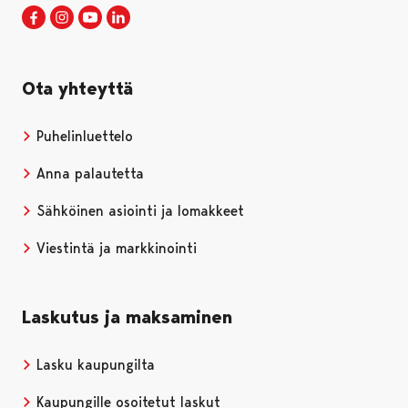
Porin kaupunki Facebookissa
Avautuu uudessa välilehdessä
Porin kaupunki Instagramissa
Avautuu uudessa välilehdessä
Porin kaupunki Youtubessa
Avautuu uudessa välilehdessä
Porin kaupunki LinkedInissa
Avautuu uudessa välilehdessä
Ota yhteyttä
Puhelinluettelo
Anna palautetta
Sähköinen asiointi ja lomakkeet
Viestintä ja markkinointi
Laskutus ja maksaminen
Lasku kaupungilta
Kaupungille osoitetut laskut