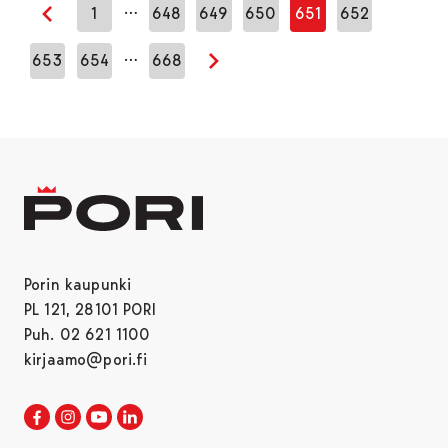
…
1
648
649
650
651
652
Edellinen sivu
…
653
654
668
Seuraava sivu
Porin kaupunki
PL 121, 28101 PORI
Puh. 02 621 1100
kirjaamo@pori.fi
Porin kaupunki Facebookissa
Avautuu uudessa välilehdessä
Porin kaupunki Instagramissa
Avautuu uudessa välilehdessä
Porin kaupunki Youtubessa
Avautuu uudessa välilehdessä
Porin kaupunki LinkedInissa
Avautuu uudessa välilehdessä