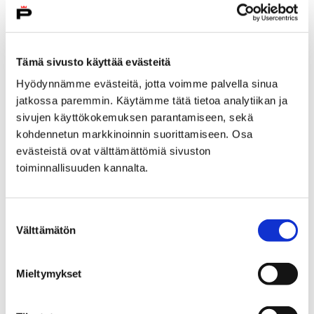
Tämä sivusto käyttää evästeitä
Hyödynnämme evästeitä, jotta voimme palvella sinua
jatkossa paremmin. Käytämme tätä tietoa analytiikan ja
sivujen käyttökokemuksen parantamiseen, sekä
kohdennetun markkinoinnin suorittamiseen. Osa
Porin ja Harjavallan ilmanlaatu oli pääosin
evästeistä ovat välttämättömiä sivuston
hyvä vuonna 2017
toiminnallisuuden kannalta.
5 huhtikuun, 2018
Suostumuksen
Porissa katupöly heikensi enimmäkseen hyvää
Välttämätön
valinta
ilmanlaatua vuonna 2017. Harjavallassa rikkidioksidi- ja
hiukkaspitoisuudet olivat maltillisia, mutta
Mieltymykset
hengitettävien hiukkasten nikkelipitoisuuden
tavoitearvo ylittyi…