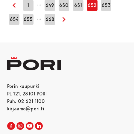
…
1
649
650
651
652
653
Edellinen sivu
…
654
655
668
Seuraava sivu
Porin kaupunki
PL 121, 28101 PORI
Puh. 02 621 1100
kirjaamo@pori.fi
Porin kaupunki Facebookissa
Avautuu uudessa välilehdessä
Porin kaupunki Instagramissa
Avautuu uudessa välilehdessä
Porin kaupunki Youtubessa
Avautuu uudessa välilehdessä
Porin kaupunki LinkedInissa
Avautuu uudessa välilehdessä