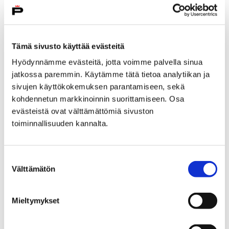
Tämä sivusto käyttää evästeitä
Hyödynnämme evästeitä, jotta voimme palvella sinua
jatkossa paremmin. Käytämme tätä tietoa analytiikan ja
sivujen käyttökokemuksen parantamiseen, sekä
kohdennetun markkinoinnin suorittamiseen. Osa
evästeistä ovat välttämättömiä sivuston
toiminnallisuuden kannalta.
Kesälukion kesän tarjonta on julkaistu –
ilmoittaudu mukaan kursseille
Suostumuksen
Välttämätön
valinta
26 maaliskuun, 2018
Mieltymykset
Porin aikuislukion kesälukiotarjottimella tarjotaan
lukion pakollisia kursseja sekä ylioppilastutkinnon
kertauskursseja äidinkielessä, ruotsin ja englannin