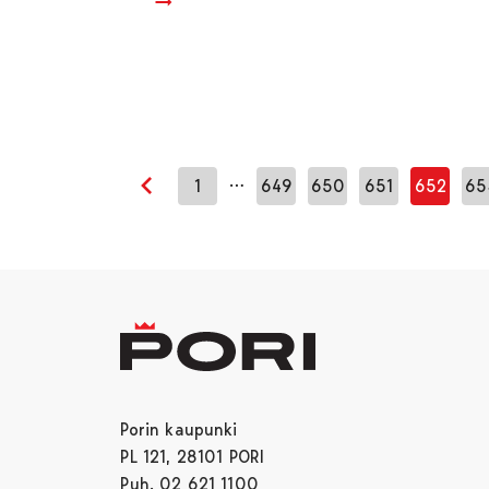
…
1
649
650
651
652
65
Edellinen sivu
Porin kaupunki
PL 121, 28101 PORI
Puh. 02 621 1100