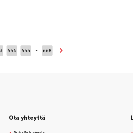
…
3
654
655
668
Seuraava sivu
Ota yhteyttä