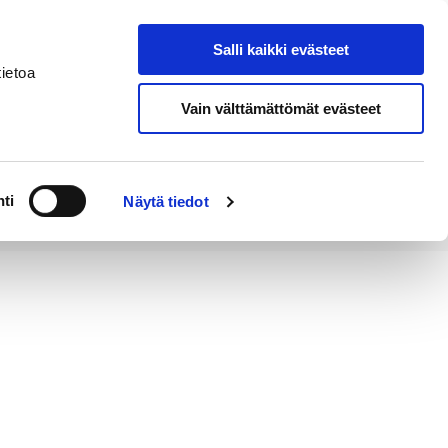
Salli kaikki evästeet
Tapahtumakalenteri
Hae sivustolta
ietoa
Vain välttämättömät evästeet
Työ ja
Kaupunki ja
rittäminen
hallinto
ti
Näytä tiedot