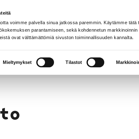
teitä
Puhelinluettelo
Anna palautetta
tta voimme palvella sinua jatkossa paremmin. Käytämme tätä t
yttökokemuksen parantamiseen, sekä kohdennetun markkinoinnin
istä ovat välttämättömiä sivuston toiminnallisuuden kannalta.
s ja
Vapaa-
Hyvinvointi
tus
aika
y
Mieltymykset
Tilastot
Markkinoin
to