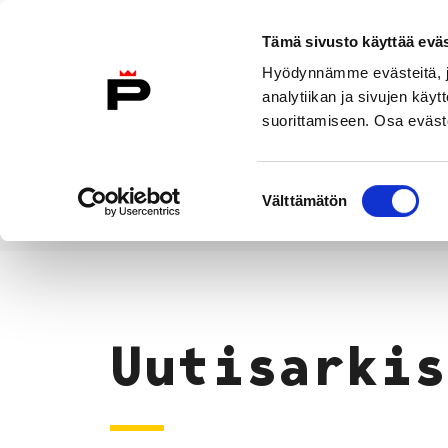
Siirry sisältöön
Tämä sivusto käyttää eväs
Suomeksi
Hyödynnämme evästeitä, jo
Etusivulle
analytiikan ja sivujen kä
suorittamiseen. Osa eväste
Asuminen ja
Kasvatu
ympäristö
koulu
Suostumuksen
Välttämätön
valinta
Uutiset
Etusivu
Uutisarkis