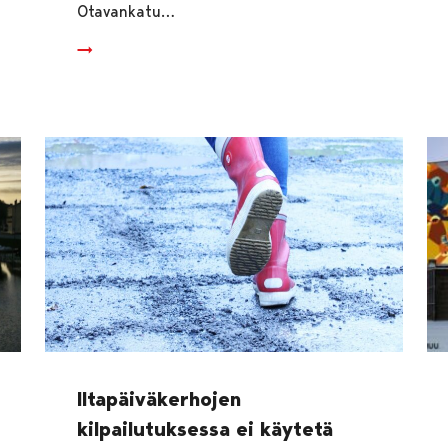
Otavankatu…
Iltapäiväkerhojen
kilpailutuksessa ei käytetä