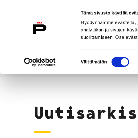
Siirry sisältöön
Tämä sivusto käyttää eväs
Suomeksi
Hyödynnämme evästeitä, jo
Etusivulle
analytiikan ja sivujen kä
suorittamiseen. Osa eväste
Asuminen ja
Kasvatu
ympäristö
koulu
Suostumuksen
Välttämätön
valinta
Uutiset
Etusivu
Uutisarkis