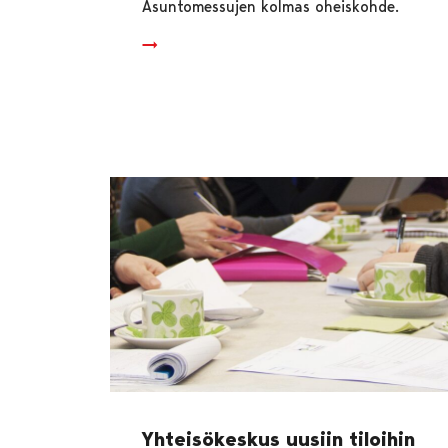
Asuntomessujen kolmas oheiskohde.
Yhteisökeskus uusiin tiloihin