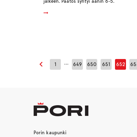
jälkeen. Päätös syntyi äänin 6-5.
…
1
649
650
651
652
65
Edellinen sivu
Porin kaupunki