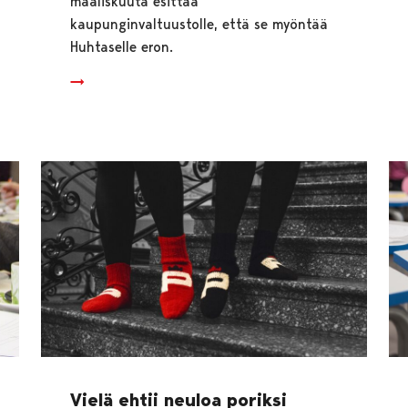
maaliskuuta esittää
kaupunginvaltuustolle, että se myöntää
Huhtaselle eron.
Vielä ehtii neuloa poriksi