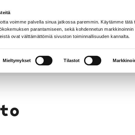
teitä
Puhelinluettelo
Anna palautetta
tta voimme palvella sinua jatkossa paremmin. Käytämme tätä t
yttökokemuksen parantamiseen, sekä kohdennetun markkinoinnin
istä ovat välttämättömiä sivuston toiminnallisuuden kannalta.
s ja
Vapaa-
Hyvinvointi
tus
aika
y
Mieltymykset
Tilastot
Markkinoin
to