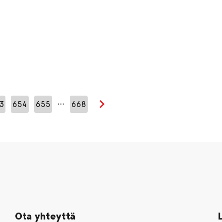
…
3
654
655
668
Seuraava sivu
Ota yhteyttä