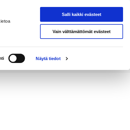
Salli kaikki evästeet
Tapahtumakalenteri
Hae sivustolta
ietoa
Vain välttämättömät evästeet
Työ ja
Kaupunki ja
rittäminen
hallinto
ti
Näytä tiedot