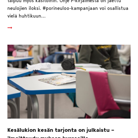
taipuu myös käsitöihin. Ohje P-kirjaimesta on jaettu
neulojien iloksi. #porineuloo-kampanjaan voi osallistua
vielä huhtikuun…
Kesälukion kesän tarjonta on julkaistu –