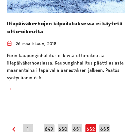
Iltapäiväkerhojen kilpailutuksessa ei käytetä
otto-oikeutta
26 maaliskuun, 2018
Porin kaupunginhallitus ei käytä otto-oikeutta
iltapäiväkerhoasiassa. Kaupunginhallitus päätti asiasta
maanantaina iltapäivällä äänestyksen jälkeen. Päätös
syntyi äänin 6-5.
…
1
649
650
651
652
653