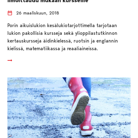
ilmoittaudu mukaan kursseille
26 maaliskuun, 2018
Porin aikuislukion kesälukiotarjottimella tarjotaan
lukion pakollisia kursseja sekä ylioppilastutkinnon
kertauskursseja äidinkielessä, ruotsin ja englannin
kielissä, matematiikassa ja reaaliaineissa.