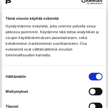
Tämä sivusto käyttää evästeitä
Hyödynnämme evästeitä, jotta voimme palvella sinua
jatkossa paremmin. Käytämme tätä tietoa analytiikan ja
sivujen käyttökokemuksen parantamiseen, sekä
kohdennetun markkinoinnin suorittamiseen. Osa
evästeistä ovat välttämättömiä sivuston
toiminnallisuuden kannalta.
Yrittäjille suunnattu kuntakysely on avoinna
26 maaliskuun, 2018
Suostumuksen
Teemmekö Porissa myönteisiä päätöksiä yrittäjille?
Välttämätön
valinta
Mieltymykset
Tilastot