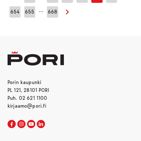
Edellinen sivu
…
654
655
668
Seuraava sivu
Porin kaupunki
PL 121, 28101 PORI
Puh. 02 621 1100
kirjaamo@pori.fi
Porin kaupunki Facebookissa
Avautuu uudessa välilehdessä
Porin kaupunki Instagramissa
Avautuu uudessa välilehdessä
Porin kaupunki Youtubessa
Avautuu uudessa välilehdessä
Porin kaupunki LinkedInissa
Avautuu uudessa välilehdessä