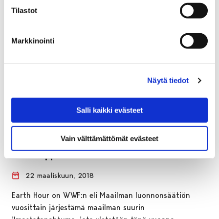
Tilastot
Markkinointi
Näytä tiedot
Salli kaikki evästeet
Vain välttämättömät evästeet
Earth Hour pimentää valoja Porissa
viikonloppuna
22 maaliskuun, 2018
Earth Hour on WWF:n eli Maailman luonnonsäätiön
vuosittain järjestämä maailman suurin