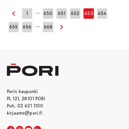
…
1
650
651
652
653
654
Edellinen sivu
…
655
656
668
Seuraava sivu
Porin kaupunki
PL 121, 28101 PORI
Puh. 02 621 1100
kirjaamo@pori.fi