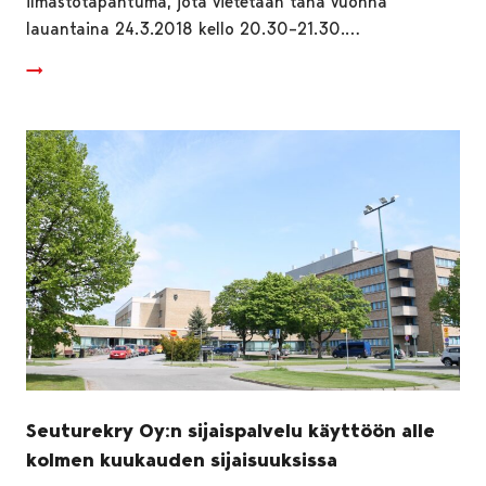
ilmastotapahtuma, jota vietetään tänä vuonna
lauantaina 24.3.2018 kello 20.30–21.30.…
Seuturekry Oy:n sijaispalvelu käyttöön alle
kolmen kuukauden sijaisuuksissa