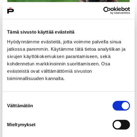
Tämä sivusto käyttää evästeitä
Hyödynnämme evästeitä, jotta voimme palvella sinua
jatkossa paremmin. Käytämme tätä tietoa analytiikan ja
Vastaa kyselyyn lasten, nuorten ja perheiden
sivujen käyttökokemuksen parantamiseen, sekä
kohdennetun markkinoinnin suorittamiseen. Osa
palveluista Satakunnassa
evästeistä ovat välttämättömiä sivuston
23 maaliskuun, 2018
toiminnallisuuden kannalta.
Lapsi- ja perhepalvelut uudistetaan vastaamaan
nykyistä paremmin lasten, nuorten ja perheiden
Suostumuksen
tarpeita. Ensisijaista uudistuksessa on lapsen etu ja
Välttämätön
valinta
oikeudet sekä…
Mieltymykset