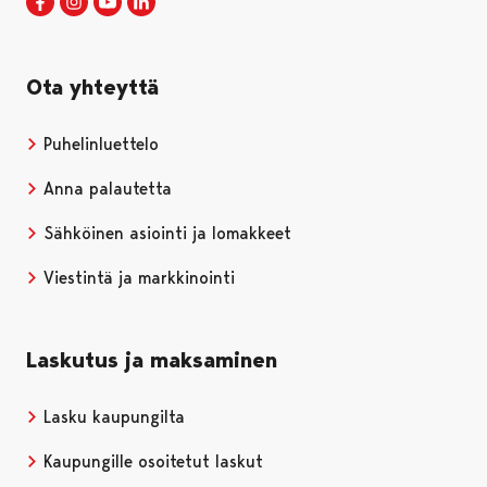
Porin kaupunki Facebookissa
Avautuu uudessa välilehdessä
Porin kaupunki Instagramissa
Avautuu uudessa välilehdessä
Porin kaupunki Youtubessa
Avautuu uudessa välilehdessä
Porin kaupunki LinkedInissa
Avautuu uudessa välilehdessä
Ota yhteyttä
Puhelinluettelo
Anna palautetta
Sähköinen asiointi ja lomakkeet
Viestintä ja markkinointi
Laskutus ja maksaminen
Lasku kaupungilta
Kaupungille osoitetut laskut