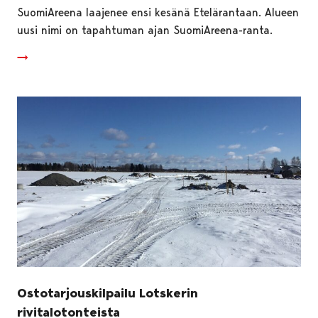
SuomiAreena laajenee ensi kesänä Etelärantaan. Alueen
uusi nimi on tapahtuman ajan SuomiAreena-ranta.
Ostotarjouskilpailu Lotskerin
rivitalotonteista