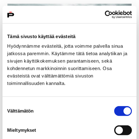
Tämä sivusto käyttää evästeitä
Hyödynnämme evästeitä, jotta voimme palvella sinua
jatkossa paremmin. Käytämme tätä tietoa analytiikan ja
sivujen käyttökokemuksen parantamiseen, sekä
kohdennetun markkinoinnin suorittamiseen. Osa
evästeistä ovat välttämättömiä sivuston
toiminnallisuuden kannalta.
Jatkosodan ajan värivalokuvia esillä
Rosenlew-museossa
Suostumuksen
22 maaliskuun, 2018
Välttämätön
valinta
Sodan värit –näyttelyn kaikille avoimia avajaisia
Mieltymykset
vietetään lauantaina 24. maaliskuuta kello 11 Rosenlew-
museossa.