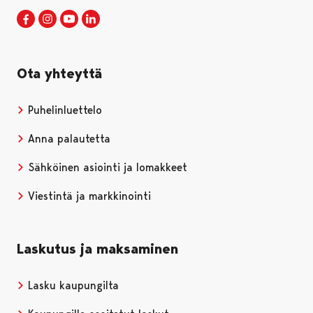
Porin kaupunki Facebookissa
Avautuu uudessa välilehdessä
Porin kaupunki Instagramissa
Avautuu uudessa välilehdessä
Porin kaupunki Youtubessa
Avautuu uudessa välilehdessä
Porin kaupunki LinkedInissa
Avautuu uudessa välilehdessä
Ota yhteyttä
Puhelinluettelo
Anna palautetta
Sähköinen asiointi ja lomakkeet
Viestintä ja markkinointi
Laskutus ja maksaminen
Lasku kaupungilta