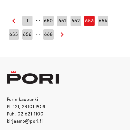
…
1
650
651
652
653
654
Edellinen sivu
…
655
656
668
Seuraava sivu
Porin kaupunki
PL 121, 28101 PORI
Puh. 02 621 1100
kirjaamo@pori.fi