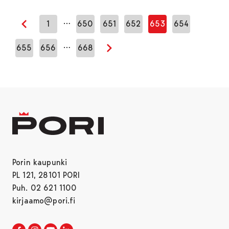
…
1
650
651
652
653
654
Edellinen sivu
…
655
656
668
Seuraava sivu
Porin kaupunki
PL 121, 28101 PORI
Puh. 02 621 1100
kirjaamo@pori.fi