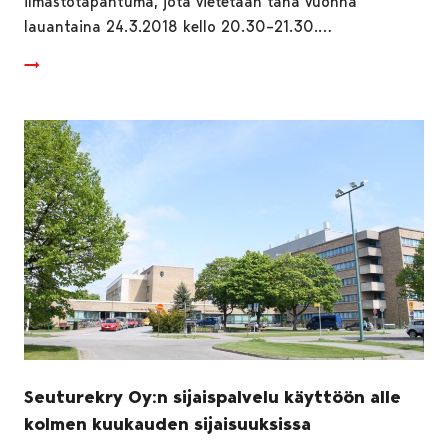
ilmastotapahtuma, jota vietetään tänä vuonna
lauantaina 24.3.2018 kello 20.30–21.30.…
Seuturekry Oy:n sijaispalvelu käyttöön alle
kolmen kuukauden sijaisuuksissa