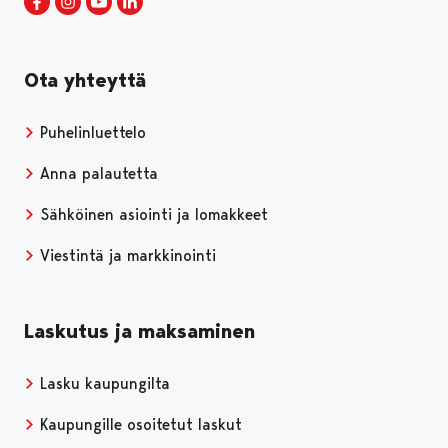
Porin kaupunki Facebookissa
Avautuu uudessa välilehdessä
Porin kaupunki Instagramissa
Avautuu uudessa välilehdessä
Porin kaupunki Youtubessa
Avautuu uudessa välilehdessä
Porin kaupunki LinkedInissa
Avautuu uudessa välilehdessä
Ota yhteyttä
Puhelinluettelo
Anna palautetta
Sähköinen asiointi ja lomakkeet
Viestintä ja markkinointi
Laskutus ja maksaminen
Lasku kaupungilta
Kaupungille osoitetut laskut