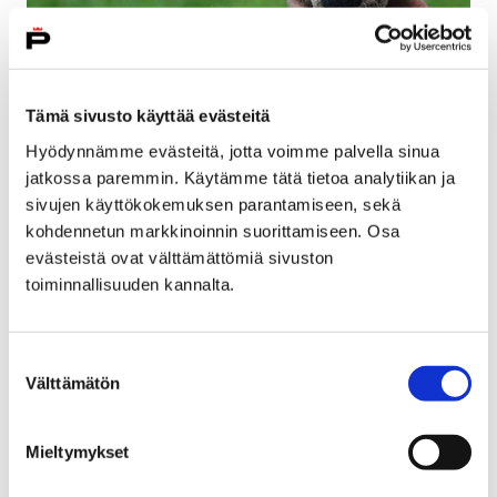
Tämä sivusto käyttää evästeitä
Hyödynnämme evästeitä, jotta voimme palvella sinua
jatkossa paremmin. Käytämme tätä tietoa analytiikan ja
Vastaa kyselyyn lasten, nuorten ja perheiden
sivujen käyttökokemuksen parantamiseen, sekä
kohdennetun markkinoinnin suorittamiseen. Osa
palveluista Satakunnassa
evästeistä ovat välttämättömiä sivuston
23 maaliskuun, 2018
toiminnallisuuden kannalta.
Lapsi- ja perhepalvelut uudistetaan vastaamaan
nykyistä paremmin lasten, nuorten ja perheiden
Suostumuksen
tarpeita. Ensisijaista uudistuksessa on lapsen etu ja
Välttämätön
valinta
oikeudet sekä…
Mieltymykset