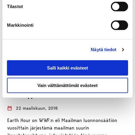
Tilastot
Markkinointi
Näytä tiedot
Salli kaikki evästeet
Vain välttämättömät evästeet
Earth Hour pimentää valoja Porissa
viikonloppuna
22 maaliskuun, 2018
Earth Hour on WWF:n eli Maailman luonnonsäätiön
vuosittain järjestämä maailman suurin