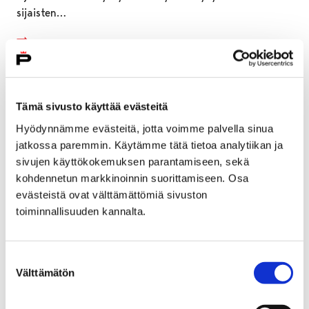
sijaisten…
Tämä sivusto käyttää evästeitä
Hyödynnämme evästeitä, jotta voimme palvella sinua
jatkossa paremmin. Käytämme tätä tietoa analytiikan ja
sivujen käyttökokemuksen parantamiseen, sekä
kohdennetun markkinoinnin suorittamiseen. Osa
evästeistä ovat välttämättömiä sivuston
toiminnallisuuden kannalta.
Suostumuksen
Superkesän iltatorin myyntipaikat ja
Välttämätön
valinta
Satakieli-lava nyt varattavissa