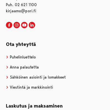
Puh. 02 621 1100
kirjaamo@pori.fi
Porin kaupunki Facebookissa
Avautuu uudessa välilehdessä
Porin kaupunki Instagramissa
Avautuu uudessa välilehdessä
Porin kaupunki Youtubessa
Avautuu uudessa välilehdessä
Porin kaupunki LinkedInissa
Avautuu uudessa välilehdessä
Ota yhteyttä
Puhelinluettelo
Anna palautetta
Sähköinen asiointi ja lomakkeet
Viestintä ja markkinointi
Laskutus ja maksaminen