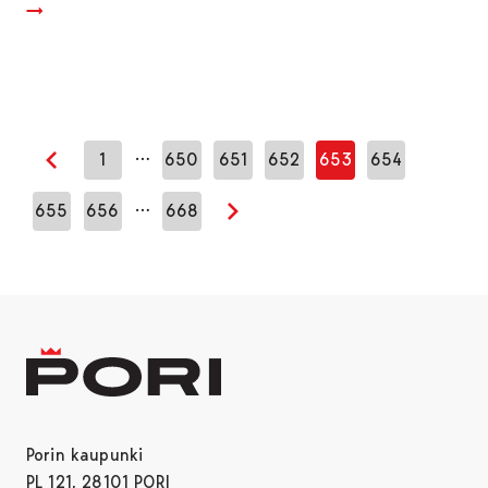
…
1
650
651
652
653
654
Edellinen sivu
…
655
656
668
Seuraava sivu
Porin kaupunki
PL 121, 28101 PORI