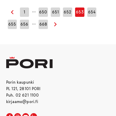
…
1
650
651
652
653
654
Edellinen sivu
…
655
656
668
Seuraava sivu
Porin kaupunki
PL 121, 28101 PORI
Puh. 02 621 1100
kirjaamo@pori.fi