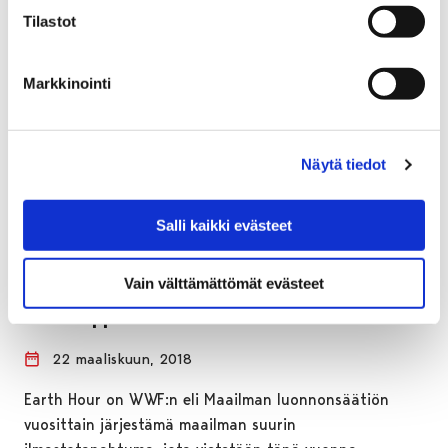
Tilastot
Markkinointi
Näytä tiedot
Salli kaikki evästeet
Vain välttämättömät evästeet
Earth Hour pimentää valoja Porissa
viikonloppuna
22 maaliskuun, 2018
Earth Hour on WWF:n eli Maailman luonnonsäätiön
vuosittain järjestämä maailman suurin