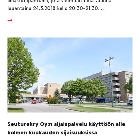
ilmastotapahtuma, jota vietetään tänä vuonna
lauantaina 24.3.2018 kello 20.30–21.30.…
Seuturekry Oy:n sijaispalvelu käyttöön alle
kolmen kuukauden sijaisuuksissa