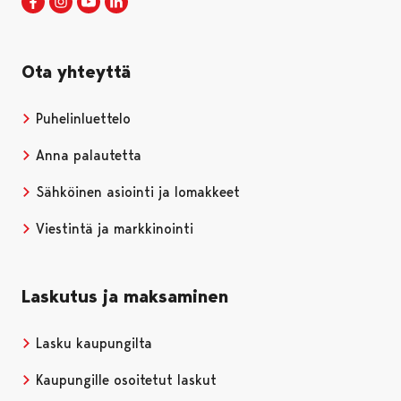
Porin kaupunki Facebookissa
Avautuu uudessa välilehdessä
Porin kaupunki Instagramissa
Avautuu uudessa välilehdessä
Porin kaupunki Youtubessa
Avautuu uudessa välilehdessä
Porin kaupunki LinkedInissa
Avautuu uudessa välilehdessä
Ota yhteyttä
Puhelinluettelo
Anna palautetta
Sähköinen asiointi ja lomakkeet
Viestintä ja markkinointi
Laskutus ja maksaminen
Lasku kaupungilta
Kaupungille osoitetut laskut