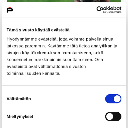
Tämä sivusto käyttää evästeitä
Hyödynnämme evästeitä, jotta voimme palvella sinua
jatkossa paremmin. Käytämme tätä tietoa analytiikan ja
Vastaa kyselyyn lasten, nuorten ja perheiden
sivujen käyttökokemuksen parantamiseen, sekä
kohdennetun markkinoinnin suorittamiseen. Osa
palveluista Satakunnassa
evästeistä ovat välttämättömiä sivuston
23 maaliskuun, 2018
toiminnallisuuden kannalta.
Lapsi- ja perhepalvelut uudistetaan vastaamaan
nykyistä paremmin lasten, nuorten ja perheiden
Suostumuksen
tarpeita. Ensisijaista uudistuksessa on lapsen etu ja
Välttämätön
valinta
oikeudet sekä…
Mieltymykset