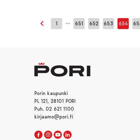
…
1
651
652
653
654
65
Edellinen sivu
Porin kaupunki
PL 121, 28101 PORI
Puh. 02 621 1100
kirjaamo@pori.fi
Porin kaupunki Facebookissa
Avautuu uudessa välilehdessä
Porin kaupunki Instagramissa
Avautuu uudessa välilehdessä
Porin kaupunki Youtubessa
Avautuu uudessa välilehdessä
Porin kaupunki LinkedInissa
Avautuu uudessa välilehdessä