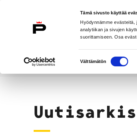
Siirry sisältöön
Tämä sivusto käyttää eväs
Suomeksi
Hyödynnämme evästeitä, jo
Etusivulle
analytiikan ja sivujen kä
suorittamiseen. Osa eväste
Asuminen ja
Kasvatu
ympäristö
koulu
Suostumuksen
Välttämätön
valinta
Uutiset
Etusivu
Uutisarkis