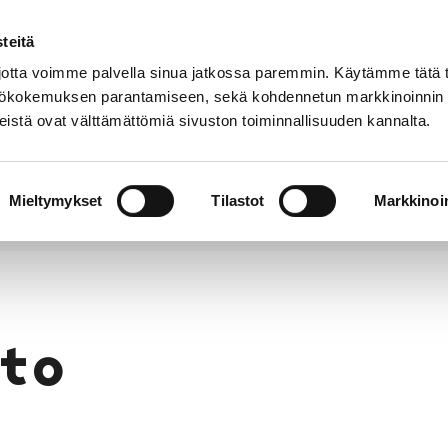
teitä
Puhelinluettelo
Anna palautetta
tta voimme palvella sinua jatkossa paremmin. Käytämme tätä t
yttökokemuksen parantamiseen, sekä kohdennetun markkinoinnin
istä ovat välttämättömiä sivuston toiminnallisuuden kannalta.
s ja
Vapaa-
Hyvinvointi
tus
aika
y
Mieltymykset
Tilastot
Markkinoin
to