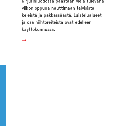
Kirjurinluodossa päästään vielä tulevana
viikonloppuna nauttimaan talvisista
keleistä ja pakkassäästä. Luistelualueet
ja osa hiihtoreiteistä ovat edelleen
käyttökunnossa.