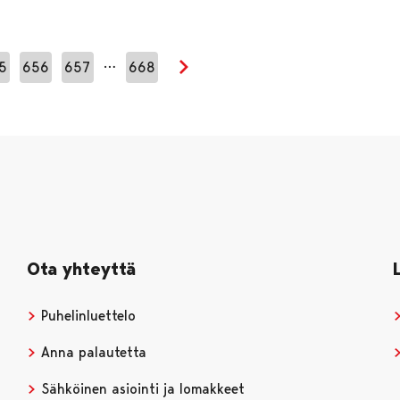
…
5
656
657
668
Seuraava sivu
Ota yhteyttä
Puhelinluettelo
Anna palautetta
Sähköinen asiointi ja lomakkeet