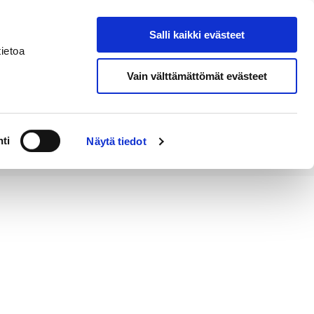
Salli kaikki evästeet
Tapahtumakalenteri
Hae sivustolta
ietoa
Vain välttämättömät evästeet
Työ ja
Kaupunki ja
rittäminen
hallinto
ti
Näytä tiedot