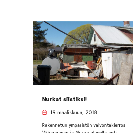
Nurkat siistiksi!
19 maaliskuun, 2018
Rakennetun ympäristön valvontakierros
Vähärauman ja Musan alueella heti