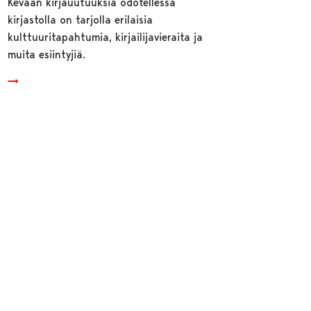
Kevään kirjauutuuksia odotellessa
kirjastolla on tarjolla erilaisia
kulttuuritapahtumia, kirjailijavieraita ja
muita esiintyjiä.