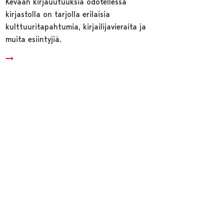
Kevään kirjauutuuksia odotellessa
kirjastolla on tarjolla erilaisia
kulttuuritapahtumia, kirjailijavieraita ja
muita esiintyjiä.