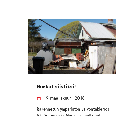
Nurkat siistiksi!
19 maaliskuun, 2018
Rakennetun ympäristön valvontakierros
Vähärauman ja Musan alueella heti