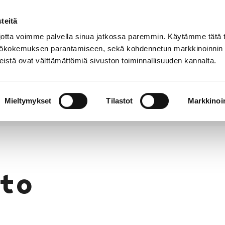
teitä
Puhelinluettelo
Anna palautetta
tta voimme palvella sinua jatkossa paremmin. Käytämme tätä t
yttökokemuksen parantamiseen, sekä kohdennetun markkinoinnin
istä ovat välttämättömiä sivuston toiminnallisuuden kannalta.
s ja
Vapaa-
Hyvinvointi
tus
aika
y
Mieltymykset
Tilastot
Markkinoin
to