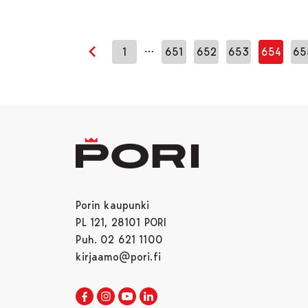
…
1
651
652
653
654
65
Edellinen sivu
Porin kaupunki
PL 121, 28101 PORI
Puh. 02 621 1100
kirjaamo@pori.fi
Porin kaupunki Facebookissa
Avautuu uudessa välilehdessä
Porin kaupunki Instagramissa
Avautuu uudessa välilehdessä
Porin kaupunki Youtubessa
Avautuu uudessa välilehdessä
Porin kaupunki LinkedInissa
Avautuu uudessa välilehdessä