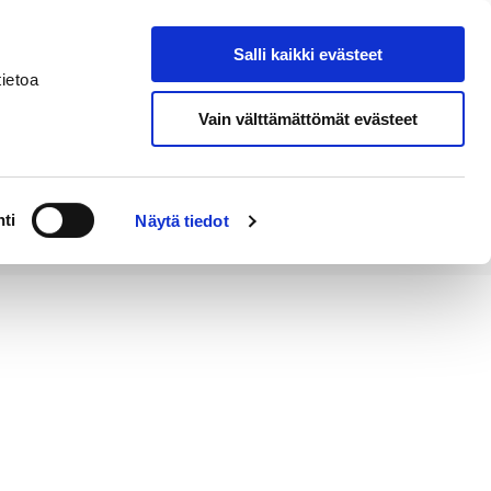
Salli kaikki evästeet
Tapahtumakalenteri
Hae sivustolta
ietoa
Vain välttämättömät evästeet
Työ ja
Kaupunki ja
rittäminen
hallinto
ti
Näytä tiedot