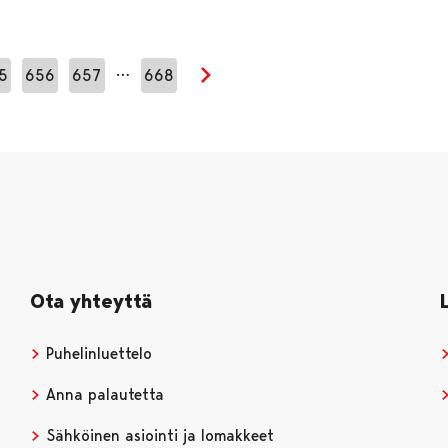
…
5
656
657
668
Seuraava sivu
Ota yhteyttä
Puhelinluettelo
Anna palautetta
Sähköinen asiointi ja lomakkeet