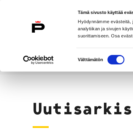
Siirry sisältöön
Tämä sivusto käyttää eväs
Suomeksi
Hyödynnämme evästeitä, jo
Etusivulle
analytiikan ja sivujen kä
suorittamiseen. Osa eväste
Asuminen ja
Kasvatu
ympäristö
koulu
Suostumuksen
Välttämätön
valinta
Uutiset
Etusivu
Uutisarkis