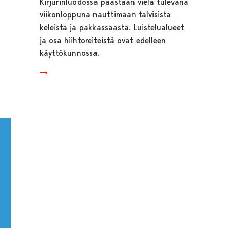
Kirjurinluodossa päästään vielä tulevana
viikonloppuna nauttimaan talvisista
keleistä ja pakkassäästä. Luistelualueet
ja osa hiihtoreiteistä ovat edelleen
käyttökunnossa.