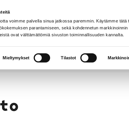
teitä
Puhelinluettelo
Anna palautetta
tta voimme palvella sinua jatkossa paremmin. Käytämme tätä t
yttökokemuksen parantamiseen, sekä kohdennetun markkinoinnin
istä ovat välttämättömiä sivuston toiminnallisuuden kannalta.
s ja
Vapaa-
Hyvinvointi
tus
aika
y
Mieltymykset
Tilastot
Markkinoin
to