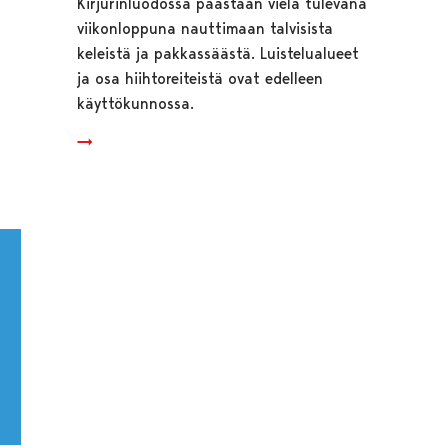
Kirjurinluodossa päästään vielä tulevana
viikonloppuna nauttimaan talvisista
keleistä ja pakkassäästä. Luistelualueet
ja osa hiihtoreiteistä ovat edelleen
käyttökunnossa.