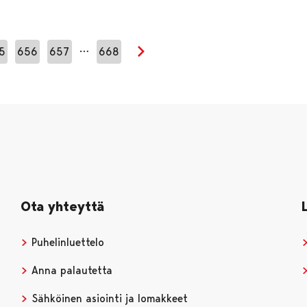
…
5
656
657
668
Seuraava sivu
Ota yhteyttä
Puhelinluettelo
Anna palautetta
Sähköinen asiointi ja lomakkeet