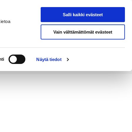
Salli kaikki evästeet
Tapahtumakalenteri
Hae sivustolta
ietoa
Vain välttämättömät evästeet
Työ ja
Kaupunki ja
rittäminen
hallinto
ti
Näytä tiedot