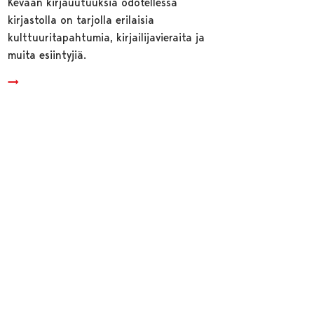
Kevään kirjauutuuksia odotellessa
kirjastolla on tarjolla erilaisia
kulttuuritapahtumia, kirjailijavieraita ja
muita esiintyjiä.