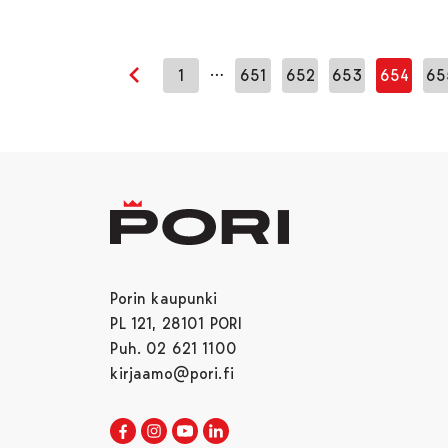
…
1
651
652
653
654
65
Edellinen sivu
Porin kaupunki
PL 121, 28101 PORI
Puh. 02 621 1100
kirjaamo@pori.fi
Porin kaupunki Facebookissa
Avautuu uudessa välilehdessä
Porin kaupunki Instagramissa
Avautuu uudessa välilehdessä
Porin kaupunki Youtubessa
Avautuu uudessa välilehdessä
Porin kaupunki LinkedInissa
Avautuu uudessa välilehdessä