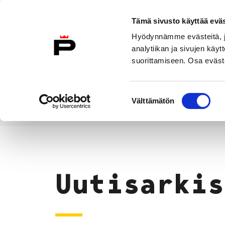
Siirry sisältöön
Tämä sivusto käyttää eväs
Suomeksi
Hyödynnämme evästeitä, jo
Etusivulle
analytiikan ja sivujen kä
suorittamiseen. Osa eväste
Asuminen ja
Kasvatu
ympäristö
koulu
Suostumuksen
Välttämätön
valinta
Uutiset
Etusivu
Uutisarkis