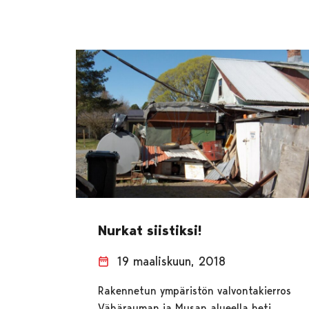
Nurkat siistiksi!
19 maaliskuun, 2018
Rakennetun ympäristön valvontakierros
Vähärauman ja Musan alueella heti