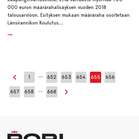
000 euron määrärahalisäyksen vuoden 2018
talousarvioon. Esityksen mukaan määräraha osoitetaan
Länsirannikon Koulutus…
…
1
652
653
654
655
656
Edellinen sivu
…
657
658
668
Seuraava sivu