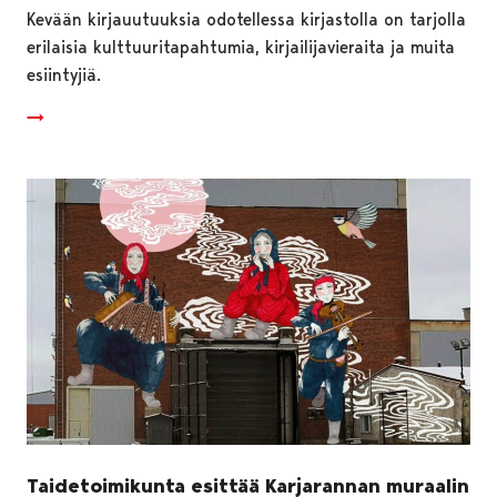
Kevään kirjauutuuksia odotellessa kirjastolla on tarjolla
erilaisia kulttuuritapahtumia, kirjailijavieraita ja muita
esiintyjiä.
Taidetoimikunta esittää Karjarannan muraalin