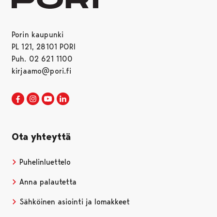
Porin kaupunki
PL 121, 28101 PORI
Puh. 02 621 1100
kirjaamo@pori.fi
Porin kaupunki Facebookissa
Avautuu uudessa välilehdessä
Porin kaupunki Instagramissa
Avautuu uudessa välilehdessä
Porin kaupunki Youtubessa
Avautuu uudessa välilehdessä
Porin kaupunki LinkedInissa
Avautuu uudessa välilehdessä
Ota yhteyttä
Puhelinluettelo
Anna palautetta
Sähköinen asiointi ja lomakkeet