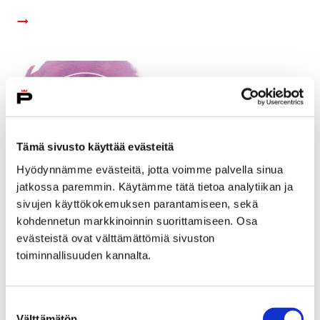
Tämä sivusto käyttää evästeitä
Hyödynnämme evästeitä, jotta voimme palvella sinua
jatkossa paremmin. Käytämme tätä tietoa analytiikan ja
sivujen käyttökokemuksen parantamiseen, sekä
kohdennetun markkinoinnin suorittamiseen. Osa
evästeistä ovat välttämättömiä sivuston
toiminnallisuuden kannalta.
Nuori Pori Harrastaa 2018 - yhdistysten
ilmoittautuminen tapahtumaan on alkanut
Suostumuksen
14 maaliskuun, 2018
Välttämätön