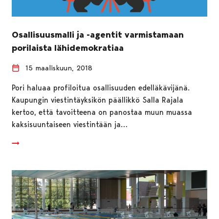
Osallisuusmalli ja -agentit varmistamaan
porilaista lähidemokratiaa
15 maaliskuun, 2018
Pori haluaa profiloitua osallisuuden edelläkävijänä.
Kaupungin viestintäyksikön päällikkö Salla Rajala
kertoo, että tavoitteena on panostaa muun muassa
kaksisuuntaiseen viestintään ja…