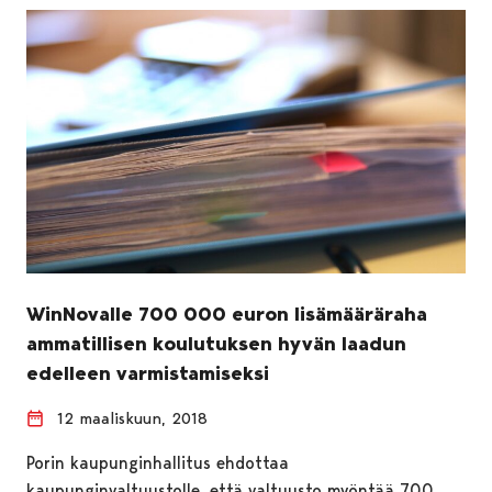
WinNovalle 700 000 euron lisämääräraha
ammatillisen koulutuksen hyvän laadun
edelleen varmistamiseksi
12 maaliskuun, 2018
Porin kaupunginhallitus ehdottaa
kaupunginvaltuustolle, että valtuusto myöntää 700