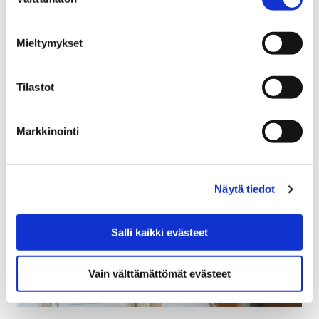
valinta
Nuori Pori Harrastaa saapuu tänäkin vuonna
Karhuhalliin 1.9.2018! Tapahtuma järjestetään nyt jo
Mieltymykset
seitsemättä kertaa ja mahdollistuu vain hyvällä
yhteistyöllä yhdistysten,…
Tilastot
Markkinointi
Näytä tiedot
Salli kaikki evästeet
Vain välttämättömät evästeet