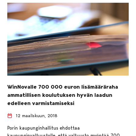
WinNovalle 700 000 euron lisämääräraha
ammatillisen koulutuksen hyvän laadun
edelleen varmistamiseksi
12 maaliskuun, 2018
Porin kaupunginhallitus ehdottaa
kaupunginvaltuustolle, että valtuusto myöntää 700