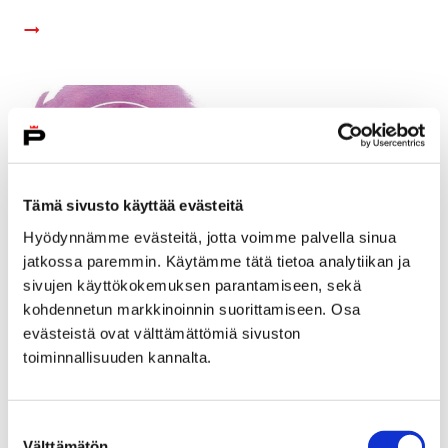
Tämä sivusto käyttää evästeitä
Hyödynnämme evästeitä, jotta voimme palvella sinua
jatkossa paremmin. Käytämme tätä tietoa analytiikan ja
sivujen käyttökokemuksen parantamiseen, sekä
kohdennetun markkinoinnin suorittamiseen. Osa
evästeistä ovat välttämättömiä sivuston
toiminnallisuuden kannalta.
Nuori Pori Harrastaa 2018 - yhdistysten
ilmoittautuminen tapahtumaan on alkanut
Suostumuksen
14 maaliskuun, 2018
Välttämätön