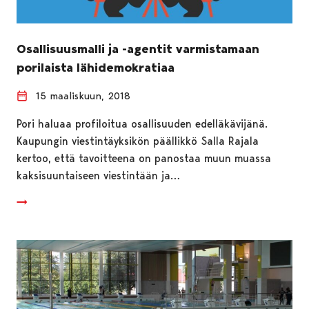
Osallisuusmalli ja -agentit varmistamaan
porilaista lähidemokratiaa
15 maaliskuun, 2018
Pori haluaa profiloitua osallisuuden edelläkävijänä.
Kaupungin viestintäyksikön päällikkö Salla Rajala
kertoo, että tavoitteena on panostaa muun muassa
kaksisuuntaiseen viestintään ja…