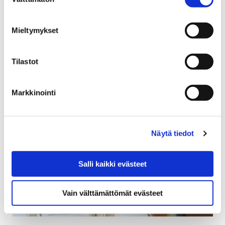
valinta
Nuori Pori Harrastaa saapuu tänäkin vuonna
Karhuhalliin 1.9.2018! Tapahtuma järjestetään nyt jo
Mieltymykset
seitsemättä kertaa ja mahdollistuu vain hyvällä
yhteistyöllä yhdistysten,…
Tilastot
Markkinointi
Näytä tiedot
Salli kaikki evästeet
Vain välttämättömät evästeet