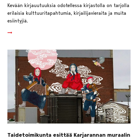
Kevään kirjauutuuksia odotellessa kirjastolla on tarjolla
erilaisia kulttuuritapahtumia, kirjailijavieraita ja muita
esiintyjiä.
Taidetoimikunta esittää Karjarannan muraalin