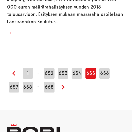
000 euron määrärahalisäyksen vuoden 2018
talousarvioon. Esityksen mukaan määräraha osoitetaan
Länsirannikon Koulutus…
…
1
652
653
654
655
656
Edellinen sivu
…
657
658
668
Seuraava sivu