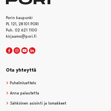
Porin kaupunki
PL 121, 28101 PORI
Puh. 02 621 1100
kirjaamo@pori.fi
Porin kaupunki Facebookissa
Avautuu uudessa välilehdessä
Porin kaupunki Instagramissa
Avautuu uudessa välilehdessä
Porin kaupunki Youtubessa
Avautuu uudessa välilehdessä
Porin kaupunki LinkedInissa
Avautuu uudessa välilehdessä
Ota yhteyttä
Puhelinluettelo
Anna palautetta
Sähköinen asiointi ja lomakkeet