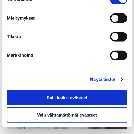
valinta
Nuori Pori Harrastaa saapuu tänäkin vuonna
Karhuhalliin 1.9.2018! Tapahtuma järjestetään nyt jo
Mieltymykset
seitsemättä kertaa ja mahdollistuu vain hyvällä
yhteistyöllä yhdistysten,…
Tilastot
Markkinointi
Näytä tiedot
Salli kaikki evästeet
Vain välttämättömät evästeet