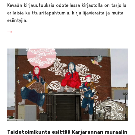
Kevään kirjauutuuksia odotellessa kirjastolla on tarjolla
erilaisia kulttuuritapahtumia, kirjailijavieraita ja muita
esiintyjiä.
Taidetoimikunta esittää Karjarannan muraalin