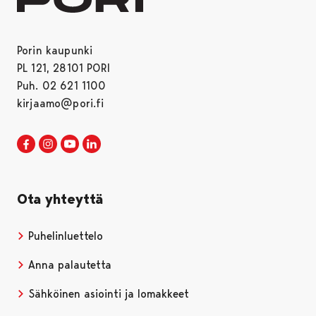
Porin kaupunki
PL 121, 28101 PORI
Puh. 02 621 1100
kirjaamo@pori.fi
Porin kaupunki Facebookissa
Avautuu uudessa välilehdessä
Porin kaupunki Instagramissa
Avautuu uudessa välilehdessä
Porin kaupunki Youtubessa
Avautuu uudessa välilehdessä
Porin kaupunki LinkedInissa
Avautuu uudessa välilehdessä
Ota yhteyttä
Puhelinluettelo
Anna palautetta
Sähköinen asiointi ja lomakkeet