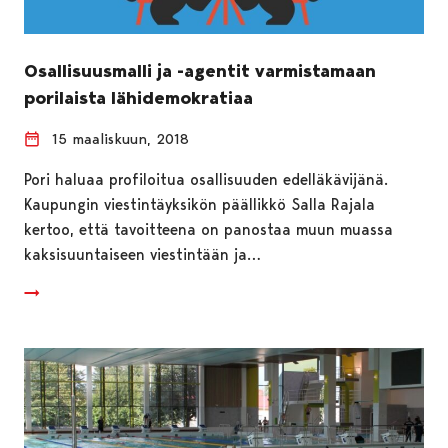
Osallisuusmalli ja -agentit varmistamaan
porilaista lähidemokratiaa
15 maaliskuun, 2018
Pori haluaa profiloitua osallisuuden edelläkävijänä.
Kaupungin viestintäyksikön päällikkö Salla Rajala
kertoo, että tavoitteena on panostaa muun muassa
kaksisuuntaiseen viestintään ja…