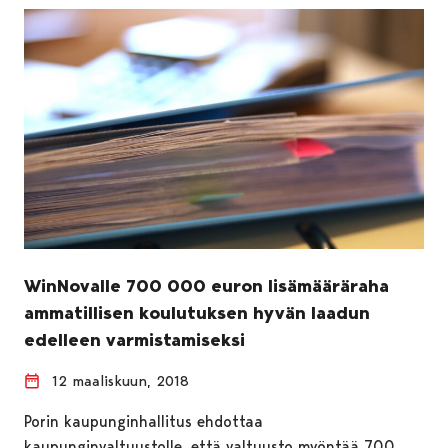
WinNovalle 700 000 euron lisämääräraha
ammatillisen koulutuksen hyvän laadun
edelleen varmistamiseksi
12 maaliskuun, 2018
Porin kaupunginhallitus ehdottaa
kaupunginvaltuustolle, että valtuusto myöntää 700