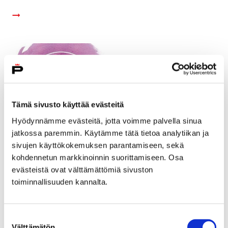
Tämä sivusto käyttää evästeitä
Hyödynnämme evästeitä, jotta voimme palvella sinua
jatkossa paremmin. Käytämme tätä tietoa analytiikan ja
sivujen käyttökokemuksen parantamiseen, sekä
kohdennetun markkinoinnin suorittamiseen. Osa
evästeistä ovat välttämättömiä sivuston
toiminnallisuuden kannalta.
Nuori Pori Harrastaa 2018 - yhdistysten
ilmoittautuminen tapahtumaan on alkanut
Suostumuksen
14 maaliskuun, 2018
Välttämätön