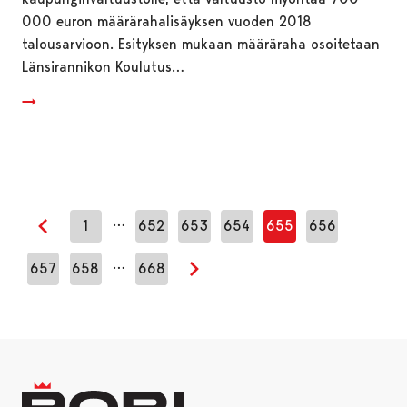
000 euron määrärahalisäyksen vuoden 2018
talousarvioon. Esityksen mukaan määräraha osoitetaan
Länsirannikon Koulutus…
…
1
652
653
654
655
656
Edellinen sivu
…
657
658
668
Seuraava sivu