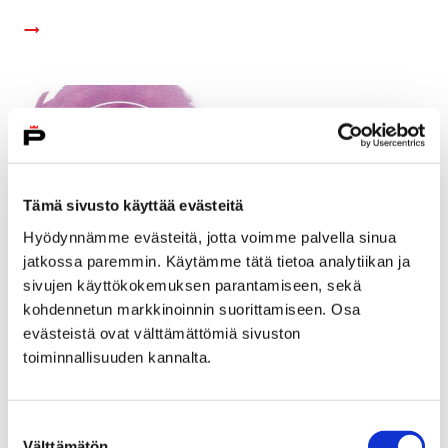
Tämä sivusto käyttää evästeitä
Hyödynnämme evästeitä, jotta voimme palvella sinua
jatkossa paremmin. Käytämme tätä tietoa analytiikan ja
sivujen käyttökokemuksen parantamiseen, sekä
kohdennetun markkinoinnin suorittamiseen. Osa
evästeistä ovat välttämättömiä sivuston
toiminnallisuuden kannalta.
Nuori Pori Harrastaa 2018 - yhdistysten
ilmoittautuminen tapahtumaan on alkanut
Suostumuksen
14 maaliskuun, 2018
Välttämätön