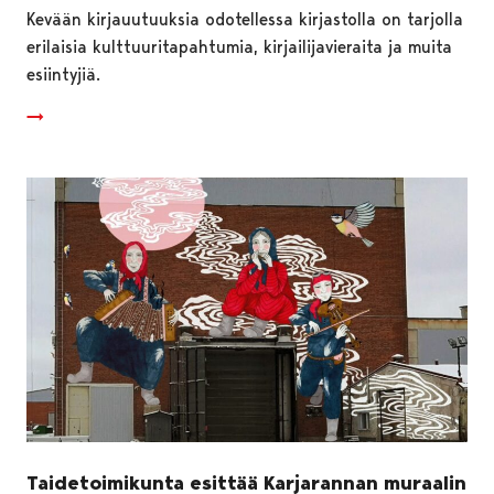
Kevään kirjauutuuksia odotellessa kirjastolla on tarjolla
erilaisia kulttuuritapahtumia, kirjailijavieraita ja muita
esiintyjiä.
Taidetoimikunta esittää Karjarannan muraalin