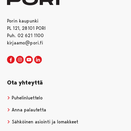
Porin kaupunki
PL 121, 28101 PORI
Puh. 02 621 1100
kirjaamo@pori.fi
Porin kaupunki Facebookissa
Avautuu uudessa välilehdessä
Porin kaupunki Instagramissa
Avautuu uudessa välilehdessä
Porin kaupunki Youtubessa
Avautuu uudessa välilehdessä
Porin kaupunki LinkedInissa
Avautuu uudessa välilehdessä
Ota yhteyttä
Puhelinluettelo
Anna palautetta
Sähköinen asiointi ja lomakkeet