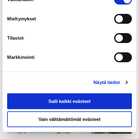
valinta
Nuori Pori Harrastaa saapuu tänäkin vuonna
Karhuhalliin 1.9.2018! Tapahtuma järjestetään nyt jo
Mieltymykset
seitsemättä kertaa ja mahdollistuu vain hyvällä
yhteistyöllä yhdistysten,…
Tilastot
Markkinointi
Näytä tiedot
Salli kaikki evästeet
Vain välttämättömät evästeet