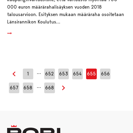
000 euron määrärahalisäyksen vuoden 2018
talousarvioon. Esityksen mukaan määräraha osoitetaan
Länsirannikon Koulutus…
…
1
652
653
654
655
656
Edellinen sivu
…
657
658
668
Seuraava sivu