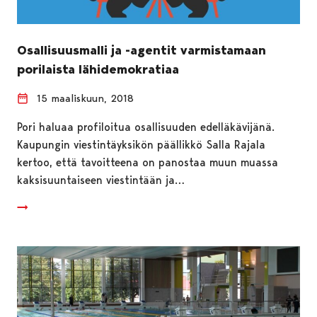
Osallisuusmalli ja -agentit varmistamaan
porilaista lähidemokratiaa
15 maaliskuun, 2018
Pori haluaa profiloitua osallisuuden edelläkävijänä.
Kaupungin viestintäyksikön päällikkö Salla Rajala
kertoo, että tavoitteena on panostaa muun muassa
kaksisuuntaiseen viestintään ja…