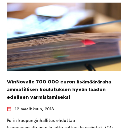
WinNovalle 700 000 euron lisämääräraha
ammatillisen koulutuksen hyvän laadun
edelleen varmistamiseksi
12 maaliskuun, 2018
Porin kaupunginhallitus ehdottaa
kaupunginvaltuustolle, että valtuusto myöntää 700