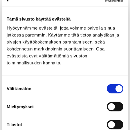
Tämä sivusto käyttää evästeitä
Hyödynnämme evästeitä, jotta voimme palvella sinua
jatkossa paremmin. Käytämme tätä tietoa analytiikan ja
sivujen käyttökokemuksen parantamiseen, sekä
kohdennetun markkinoinnin suorittamiseen. Osa
evästeistä ovat välttämättömiä sivuston
toiminnallisuuden kannalta.
Kulttuurin, liikunta- ja nuorisotyön
avustukset haettavana
Suostumuksen
8 maaliskuun, 2018
Välttämätön
valinta
Porin kaupunki ilmoittaa vuoden 2018 talousarviosta
myönnettävät vuosittaiset avustukset haettaviksi
Mieltymykset
31.3.2018 mennessä.
Tilastot