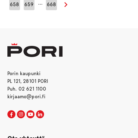
…
658
659
668
Seuraava sivu
Porin kaupunki
PL 121, 28101 PORI
Puh. 02 621 1100
kirjaamo@pori.fi
Porin kaupunki Facebookissa
Avautuu uudessa välilehdessä
Porin kaupunki Instagramissa
Avautuu uudessa välilehdessä
Porin kaupunki Youtubessa
Avautuu uudessa välilehdessä
Porin kaupunki LinkedInissa
Avautuu uudessa välilehdessä