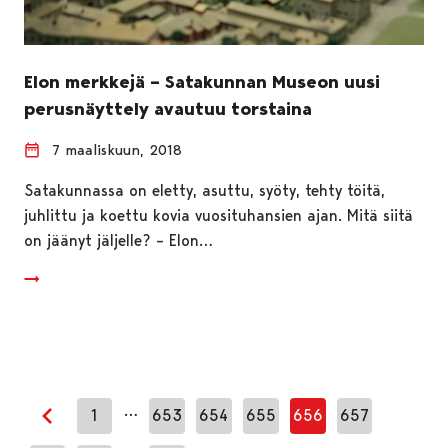
Elon merkkejä – Satakunnan Museon uusi
perusnäyttely avautuu torstaina
7 maaliskuun, 2018
Satakunnassa on eletty, asuttu, syöty, tehty töitä,
juhlittu ja koettu kovia vuosituhansien ajan. Mitä siitä
on jäänyt jäljelle? – Elon…
…
1
653
654
655
656
657
Edellinen sivu