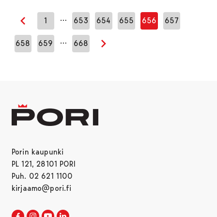
…
1
653
654
655
656
657
Edellinen sivu
…
658
659
668
Seuraava sivu
Porin kaupunki
PL 121, 28101 PORI
Puh. 02 621 1100
kirjaamo@pori.fi
Porin kaupunki Facebookissa
Avautuu uudessa välilehdessä
Porin kaupunki Instagramissa
Avautuu uudessa välilehdessä
Porin kaupunki Youtubessa
Avautuu uudessa välilehdessä
Porin kaupunki LinkedInissa
Avautuu uudessa välilehdessä