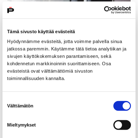
Tämä sivusto käyttää evästeitä
Hyödynnämme evästeitä, jotta voimme palvella sinua
jatkossa paremmin. Käytämme tätä tietoa analytiikan ja
sivujen käyttökokemuksen parantamiseen, sekä
kohdennetun markkinoinnin suorittamiseen. Osa
evästeistä ovat välttämättömiä sivuston
toiminnallisuuden kannalta.
Autotehtaalle palkataan 1000 lisää –
tutustumiskäynti ensi tiistaina
Suostumuksen
9 maaliskuun, 2018
Välttämätön
valinta
Uudenkaupungin autotehdas eli Valmet Automotive
palkkaa tämän vuoden aikana 1000 uutta työntekijää.
Mieltymykset
Autotehtaalle järjestetään tutustuminen Porista 13.
maaliskuuta linja-autokuljetuksella.