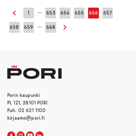
…
1
653
654
655
656
657
Edellinen sivu
…
658
659
668
Seuraava sivu
Porin kaupunki
PL 121, 28101 PORI
Puh. 02 621 1100
kirjaamo@pori.fi
Porin kaupunki Facebookissa
Avautuu uudessa välilehdessä
Porin kaupunki Instagramissa
Avautuu uudessa välilehdessä
Porin kaupunki Youtubessa
Avautuu uudessa välilehdessä
Porin kaupunki LinkedInissa
Avautuu uudessa välilehdessä