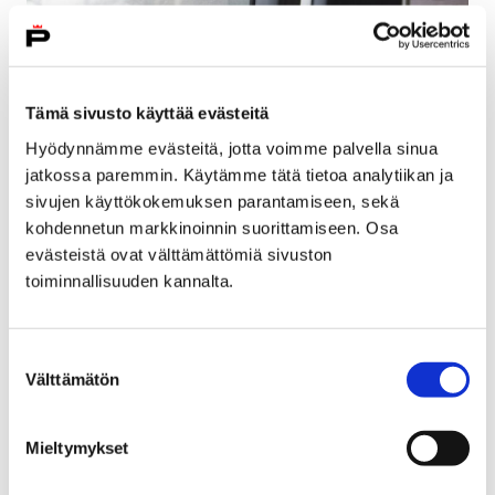
Tämä sivusto käyttää evästeitä
Hyödynnämme evästeitä, jotta voimme palvella sinua
jatkossa paremmin. Käytämme tätä tietoa analytiikan ja
sivujen käyttökokemuksen parantamiseen, sekä
kohdennetun markkinoinnin suorittamiseen. Osa
evästeistä ovat välttämättömiä sivuston
toiminnallisuuden kannalta.
Autotehtaalle palkataan 1000 lisää –
tutustumiskäynti ensi tiistaina
Suostumuksen
9 maaliskuun, 2018
Välttämätön
valinta
Uudenkaupungin autotehdas eli Valmet Automotive
palkkaa tämän vuoden aikana 1000 uutta työntekijää.
Mieltymykset
Autotehtaalle järjestetään tutustuminen Porista 13.
maaliskuuta linja-autokuljetuksella.