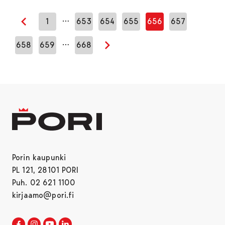
…
1
653
654
655
656
657
Edellinen sivu
…
658
659
668
Seuraava sivu
Porin kaupunki
PL 121, 28101 PORI
Puh. 02 621 1100
kirjaamo@pori.fi
Porin kaupunki Facebookissa
Avautuu uudessa välilehdessä
Porin kaupunki Instagramissa
Avautuu uudessa välilehdessä
Porin kaupunki Youtubessa
Avautuu uudessa välilehdessä
Porin kaupunki LinkedInissa
Avautuu uudessa välilehdessä