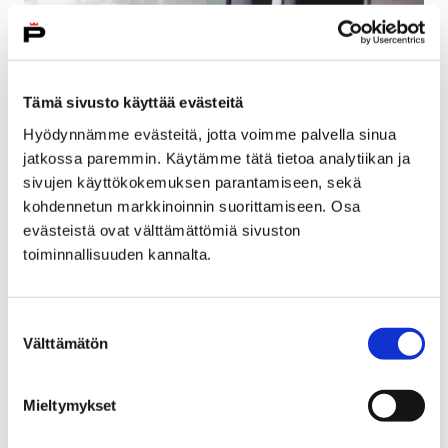
Tämä sivusto käyttää evästeitä
Hyödynnämme evästeitä, jotta voimme palvella sinua
jatkossa paremmin. Käytämme tätä tietoa analytiikan ja
sivujen käyttökokemuksen parantamiseen, sekä
kohdennetun markkinoinnin suorittamiseen. Osa
evästeistä ovat välttämättömiä sivuston
toiminnallisuuden kannalta.
Autotehtaalle palkataan 1000 lisää –
tutustumiskäynti ensi tiistaina
Suostumuksen
9 maaliskuun, 2018
Välttämätön
valinta
Uudenkaupungin autotehdas eli Valmet Automotive
palkkaa tämän vuoden aikana 1000 uutta työntekijää.
Mieltymykset
Autotehtaalle järjestetään tutustuminen Porista 13.
maaliskuuta linja-autokuljetuksella.