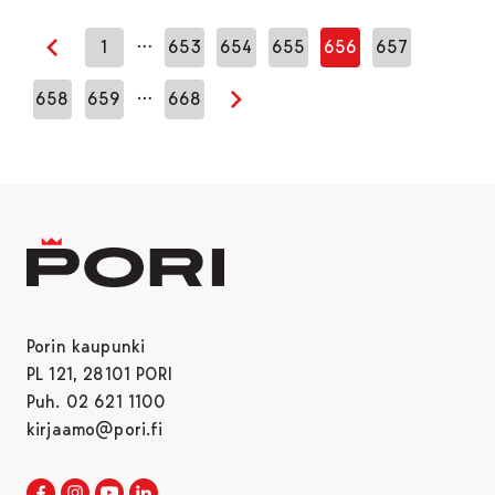
…
1
653
654
655
656
657
Edellinen sivu
…
658
659
668
Seuraava sivu
Porin kaupunki
PL 121, 28101 PORI
Puh. 02 621 1100
kirjaamo@pori.fi
Porin kaupunki Facebookissa
Avautuu uudessa välilehdessä
Porin kaupunki Instagramissa
Avautuu uudessa välilehdessä
Porin kaupunki Youtubessa
Avautuu uudessa välilehdessä
Porin kaupunki LinkedInissa
Avautuu uudessa välilehdessä