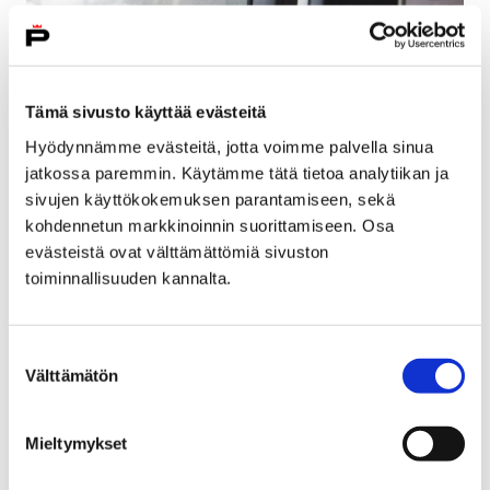
Tämä sivusto käyttää evästeitä
Hyödynnämme evästeitä, jotta voimme palvella sinua
jatkossa paremmin. Käytämme tätä tietoa analytiikan ja
sivujen käyttökokemuksen parantamiseen, sekä
kohdennetun markkinoinnin suorittamiseen. Osa
evästeistä ovat välttämättömiä sivuston
toiminnallisuuden kannalta.
Autotehtaalle palkataan 1000 lisää –
tutustumiskäynti ensi tiistaina
Suostumuksen
9 maaliskuun, 2018
Välttämätön
valinta
Uudenkaupungin autotehdas eli Valmet Automotive
palkkaa tämän vuoden aikana 1000 uutta työntekijää.
Mieltymykset
Autotehtaalle järjestetään tutustuminen Porista 13.
maaliskuuta linja-autokuljetuksella.