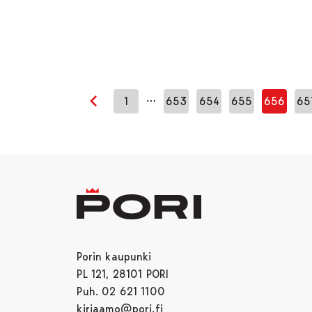
…
1
653
654
655
656
65
Edellinen sivu
Porin kaupunki
PL 121, 28101 PORI
Puh. 02 621 1100
kirjaamo@pori.fi