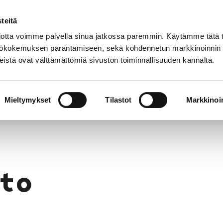
teitä
Puhelinluettelo
Anna palautetta
tta voimme palvella sinua jatkossa paremmin. Käytämme tätä t
yttökokemuksen parantamiseen, sekä kohdennetun markkinoinnin
istä ovat välttämättömiä sivuston toiminnallisuuden kannalta.
s ja
Vapaa-
Hyvinvointi
tus
aika
y
Mieltymykset
Tilastot
Markkinoin
to