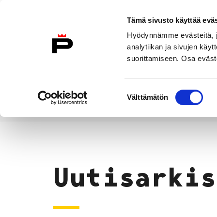
Siirry sisältöön
Tämä sivusto käyttää eväs
Suomeksi
Hyödynnämme evästeitä, jo
Etusivulle
analytiikan ja sivujen kä
suorittamiseen. Osa eväste
Asuminen ja
Kasvatu
ympäristö
koulu
Suostumuksen
Välttämätön
valinta
Uutiset
Etusivu
Uutisarkis