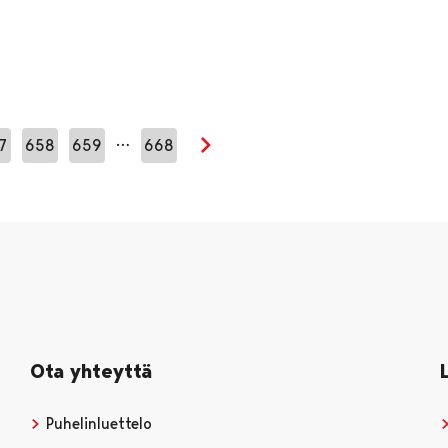
…
7
658
659
668
Seuraava sivu
Ota yhteyttä
Puhelinluettelo