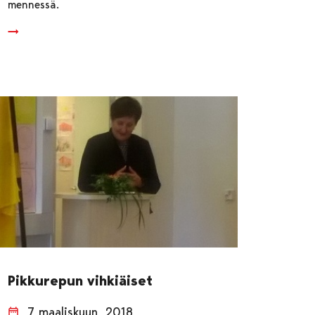
mennessä.
Pikkurepun vihkiäiset
7 maaliskuun, 2018