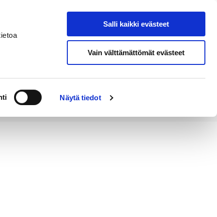
Salli kaikki evästeet
Tapahtumakalenteri
Hae sivustolta
ietoa
Vain välttämättömät evästeet
Työ ja
Kaupunki ja
rittäminen
hallinto
ti
Näytä tiedot