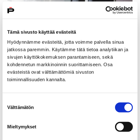
Tämä sivusto käyttää evästeitä
Hyödynnämme evästeitä, jotta voimme palvella sinua
jatkossa paremmin. Käytämme tätä tietoa analytiikan ja
sivujen käyttökokemuksen parantamiseen, sekä
kohdennetun markkinoinnin suorittamiseen. Osa
evästeistä ovat välttämättömiä sivuston
toiminnallisuuden kannalta.
Autotehtaalle palkataan 1000 lisää –
tutustumiskäynti ensi tiistaina
Suostumuksen
9 maaliskuun, 2018
Välttämätön
valinta
Uudenkaupungin autotehdas eli Valmet Automotive
palkkaa tämän vuoden aikana 1000 uutta työntekijää.
Mieltymykset
Autotehtaalle järjestetään tutustuminen Porista 13.
maaliskuuta linja-autokuljetuksella.