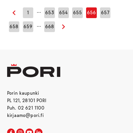
…
1
653
654
655
656
657
Edellinen sivu
…
658
659
668
Seuraava sivu
Porin kaupunki
PL 121, 28101 PORI
Puh. 02 621 1100
kirjaamo@pori.fi
Porin kaupunki Facebookissa
Avautuu uudessa välilehdessä
Porin kaupunki Instagramissa
Avautuu uudessa välilehdessä
Porin kaupunki Youtubessa
Avautuu uudessa välilehdessä
Porin kaupunki LinkedInissa
Avautuu uudessa välilehdessä