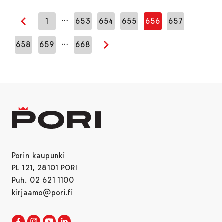
…
1
653
654
655
656
657
Edellinen sivu
…
658
659
668
Seuraava sivu
Porin kaupunki
PL 121, 28101 PORI
Puh. 02 621 1100
kirjaamo@pori.fi
Porin kaupunki Facebookissa
Avautuu uudessa välilehdessä
Porin kaupunki Instagramissa
Avautuu uudessa välilehdessä
Porin kaupunki Youtubessa
Avautuu uudessa välilehdessä
Porin kaupunki LinkedInissa
Avautuu uudessa välilehdessä