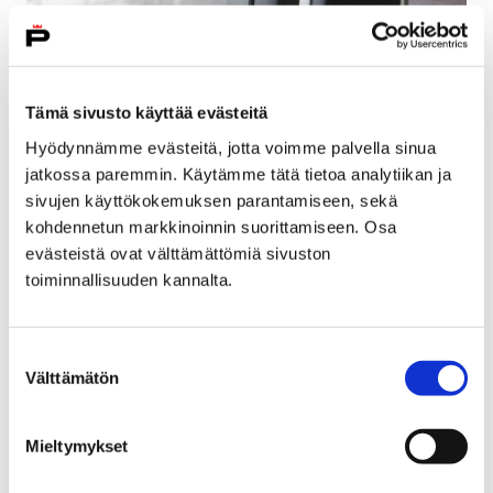
Tämä sivusto käyttää evästeitä
Hyödynnämme evästeitä, jotta voimme palvella sinua
jatkossa paremmin. Käytämme tätä tietoa analytiikan ja
sivujen käyttökokemuksen parantamiseen, sekä
kohdennetun markkinoinnin suorittamiseen. Osa
evästeistä ovat välttämättömiä sivuston
toiminnallisuuden kannalta.
Autotehtaalle palkataan 1000 lisää –
tutustumiskäynti ensi tiistaina
Suostumuksen
9 maaliskuun, 2018
Välttämätön
valinta
Uudenkaupungin autotehdas eli Valmet Automotive
palkkaa tämän vuoden aikana 1000 uutta työntekijää.
Mieltymykset
Autotehtaalle järjestetään tutustuminen Porista 13.
maaliskuuta linja-autokuljetuksella.