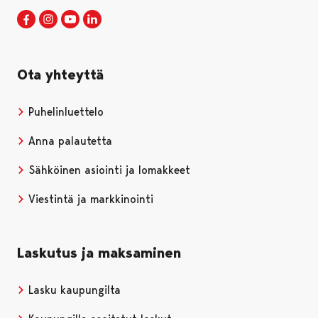
Porin kaupunki Facebookissa
Avautuu uudessa välilehdessä
Porin kaupunki Instagramissa
Avautuu uudessa välilehdessä
Porin kaupunki Youtubessa
Avautuu uudessa välilehdessä
Porin kaupunki LinkedInissa
Avautuu uudessa välilehdessä
Ota yhteyttä
Puhelinluettelo
Anna palautetta
Sähköinen asiointi ja lomakkeet
Viestintä ja markkinointi
Laskutus ja maksaminen
Lasku kaupungilta