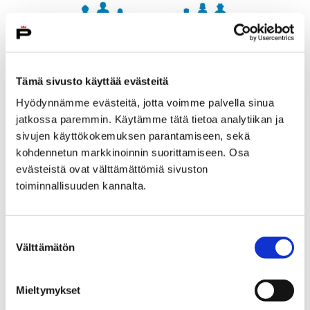
Tämä sivusto käyttää evästeitä
Hyödynnämme evästeitä, jotta voimme palvella sinua
jatkossa paremmin. Käytämme tätä tietoa analytiikan ja
sivujen käyttökokemuksen parantamiseen, sekä
kohdennetun markkinoinnin suorittamiseen. Osa
evästeistä ovat välttämättömiä sivuston
Porille UNICEFin tunnustus
toiminnallisuuden kannalta.
lapsiystävällisyydestä
6 maaliskuun, 2018
Suostumuksen
Välttämätön
valinta
Suomen UNICEF on myöntänyt Porille Lapsiystävällinen
kunta -tunnustuksen. Pori on yhdestoista tunnustuksen
saava kunta.
Mieltymykset