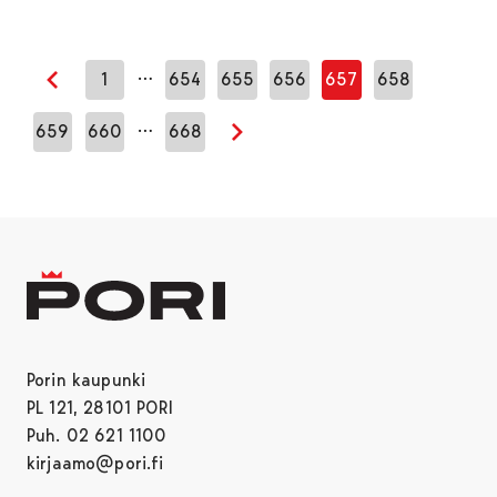
…
1
654
655
656
657
658
Edellinen sivu
…
659
660
668
Seuraava sivu
Porin kaupunki
PL 121, 28101 PORI
Puh. 02 621 1100
kirjaamo@pori.fi