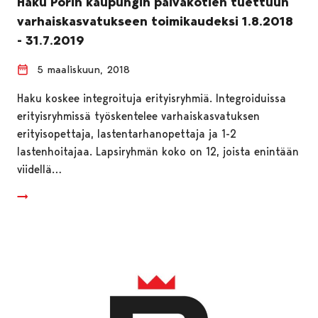
Haku Porin kaupungin päiväkotien tuettuun
varhaiskasvatukseen toimikaudeksi 1.8.2018
- 31.7.2019
5 maaliskuun, 2018
Haku koskee integroituja erityisryhmiä. Integroiduissa
erityisryhmissä työskentelee varhaiskasvatuksen
erityisopettaja, lastentarhanopettaja ja 1-2
lastenhoitajaa. Lapsiryhmän koko on 12, joista enintään
viidellä…