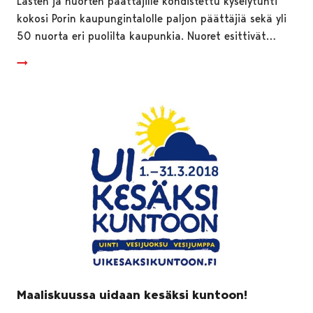
Lasten ja nuorten päättäjille kohdistettu kyselytunti
kokosi Porin kaupungintalolle paljon päättäjiä sekä yli
50 nuorta eri puolilta kaupunkia. Nuoret esittivät…
Maaliskuussa uidaan kesäksi kuntoon!