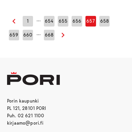
…
1
654
655
656
657
658
Edellinen sivu
…
659
660
668
Seuraava sivu
Porin kaupunki
PL 121, 28101 PORI
Puh. 02 621 1100
kirjaamo@pori.fi