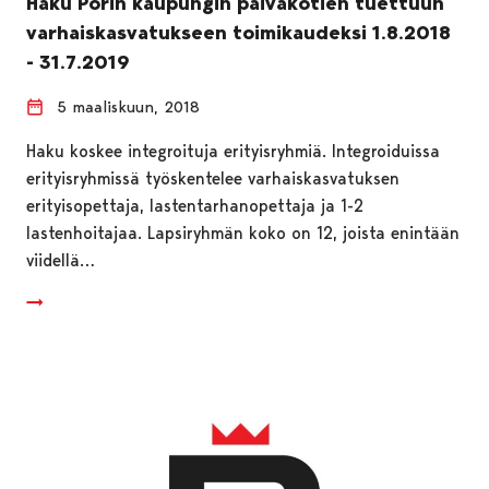
Haku Porin kaupungin päiväkotien tuettuun
varhaiskasvatukseen toimikaudeksi 1.8.2018
- 31.7.2019
5 maaliskuun, 2018
Haku koskee integroituja erityisryhmiä. Integroiduissa
erityisryhmissä työskentelee varhaiskasvatuksen
erityisopettaja, lastentarhanopettaja ja 1-2
lastenhoitajaa. Lapsiryhmän koko on 12, joista enintään
viidellä…