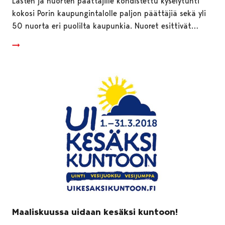
Lasten ja nuorten päättäjille kohdistettu kyselytunti
kokosi Porin kaupungintalolle paljon päättäjiä sekä yli
50 nuorta eri puolilta kaupunkia. Nuoret esittivät…
Maaliskuussa uidaan kesäksi kuntoon!