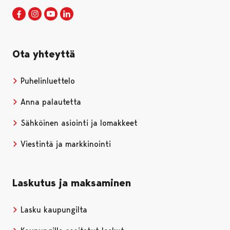
Porin kaupunki Facebookissa
Avautuu uudessa välilehdessä
Porin kaupunki Instagramissa
Avautuu uudessa välilehdessä
Porin kaupunki Youtubessa
Avautuu uudessa välilehdessä
Porin kaupunki LinkedInissa
Avautuu uudessa välilehdessä
Ota yhteyttä
Puhelinluettelo
Anna palautetta
Sähköinen asiointi ja lomakkeet
Viestintä ja markkinointi
Laskutus ja maksaminen
Lasku kaupungilta