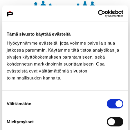
Tämä sivusto käyttää evästeitä
Hyödynnämme evästeitä, jotta voimme palvella sinua
jatkossa paremmin. Käytämme tätä tietoa analytiikan ja
sivujen käyttökokemuksen parantamiseen, sekä
kohdennetun markkinoinnin suorittamiseen. Osa
evästeistä ovat välttämättömiä sivuston
Porille UNICEFin tunnustus
toiminnallisuuden kannalta.
lapsiystävällisyydestä
6 maaliskuun, 2018
Suostumuksen
Välttämätön
valinta
Suomen UNICEF on myöntänyt Porille Lapsiystävällinen
kunta -tunnustuksen. Pori on yhdestoista tunnustuksen
saava kunta.
Mieltymykset