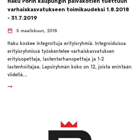
Haku Porin kaupungin päiväkotien tuettuun
varhaiskasvatukseen toimikaudeksi 1.8.2018
- 31.7.2019
5 maaliskuun, 2018
Haku koskee integroituja erityisryhmiä. Integroiduissa
erityisryhmissä työskentelee varhaiskasvatuksen
erityisopettaja, lastentarhanopettaja ja 1-2
lastenhoitajaa. Lapsiryhmän koko on 12, joista enintään
viidellä…