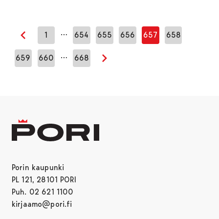
…
1
654
655
656
657
658
Edellinen sivu
…
659
660
668
Seuraava sivu
Porin kaupunki
PL 121, 28101 PORI
Puh. 02 621 1100
kirjaamo@pori.fi