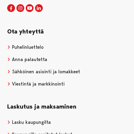
Porin kaupunki Facebookissa
Avautuu uudessa välilehdessä
Porin kaupunki Instagramissa
Avautuu uudessa välilehdessä
Porin kaupunki Youtubessa
Avautuu uudessa välilehdessä
Porin kaupunki LinkedInissa
Avautuu uudessa välilehdessä
Ota yhteyttä
Puhelinluettelo
Anna palautetta
Sähköinen asiointi ja lomakkeet
Viestintä ja markkinointi
Laskutus ja maksaminen
Lasku kaupungilta