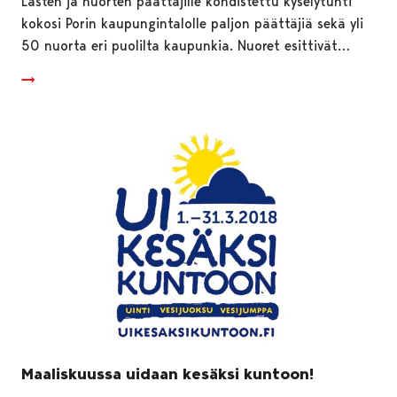
Lasten ja nuorten päättäjille kohdistettu kyselytunti
kokosi Porin kaupungintalolle paljon päättäjiä sekä yli
50 nuorta eri puolilta kaupunkia. Nuoret esittivät…
Maaliskuussa uidaan kesäksi kuntoon!