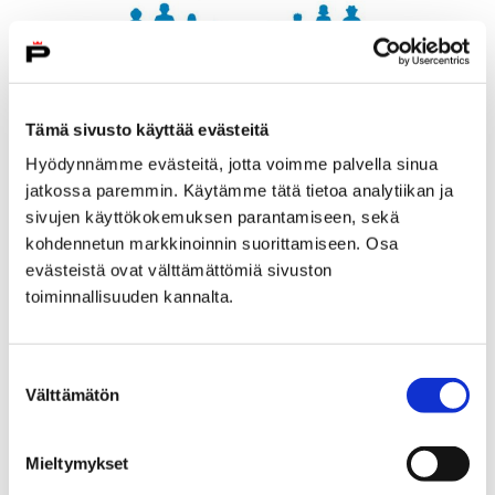
Tämä sivusto käyttää evästeitä
Hyödynnämme evästeitä, jotta voimme palvella sinua
jatkossa paremmin. Käytämme tätä tietoa analytiikan ja
sivujen käyttökokemuksen parantamiseen, sekä
kohdennetun markkinoinnin suorittamiseen. Osa
evästeistä ovat välttämättömiä sivuston
Porille UNICEFin tunnustus
toiminnallisuuden kannalta.
lapsiystävällisyydestä
6 maaliskuun, 2018
Suostumuksen
Välttämätön
valinta
Suomen UNICEF on myöntänyt Porille Lapsiystävällinen
kunta -tunnustuksen. Pori on yhdestoista tunnustuksen
saava kunta.
Mieltymykset