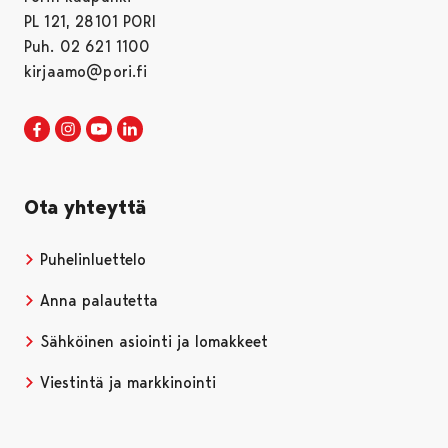
PL 121, 28101 PORI
Puh. 02 621 1100
kirjaamo@pori.fi
Porin kaupunki Facebookissa
Avautuu uudessa välilehdessä
Porin kaupunki Instagramissa
Avautuu uudessa välilehdessä
Porin kaupunki Youtubessa
Avautuu uudessa välilehdessä
Porin kaupunki LinkedInissa
Avautuu uudessa välilehdessä
Ota yhteyttä
Puhelinluettelo
Anna palautetta
Sähköinen asiointi ja lomakkeet
Viestintä ja markkinointi