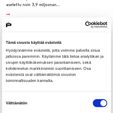
asetettu noin 3,9 miljoonan…
Tämä sivusto käyttää evästeitä
Hyödynnämme evästeitä, jotta voimme palvella sinua
jatkossa paremmin. Käytämme tätä tietoa analytiikan ja
sivujen käyttökokemuksen parantamiseen, sekä
kohdennetun markkinoinnin suorittamiseen. Osa
evästeistä ovat välttämättömiä sivuston
toiminnallisuuden kannalta.
Porin kaupungin sivistyslautakunnan
Suostumuksen
Välttämätön
valinta
avustusten haku vuonna 2018