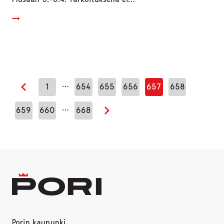
…
1
654
655
656
657
658
Edellinen sivu
…
659
660
668
Seuraava sivu
Porin kaupunki