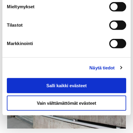
5 maaliskuun, 2018
Mieltymykset
Porin kaupunki ilmoittaa vuoden 2018 talousarviosta
myönnettävät vuosittaiset avustukset haettaviksi
Tilastot
31.3.2018 mennessä.
Markkinointi
Näytä tiedot
Salli kaikki evästeet
Vain välttämättömät evästeet