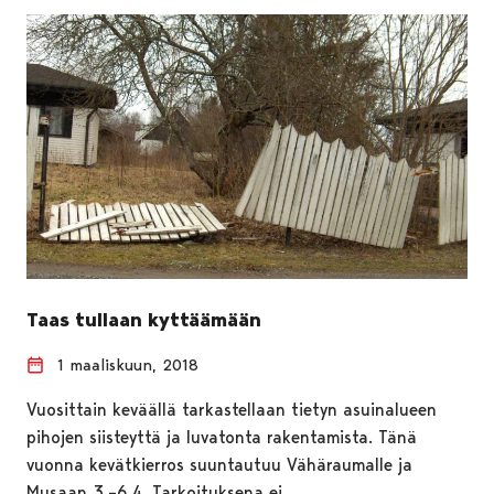
Taas tullaan kyttäämään
1 maaliskuun, 2018
Vuosittain keväällä tarkastellaan tietyn asuinalueen
pihojen siisteyttä ja luvatonta rakentamista. Tänä
vuonna kevätkierros suuntautuu Vähäraumalle ja
Musaan 3.–6.4. Tarkoituksena ei…