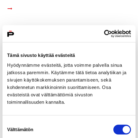
Tämä sivusto käyttää evästeitä
Hyödynnämme evästeitä, jotta voimme palvella sinua
jatkossa paremmin. Käytämme tätä tietoa analytiikan ja
sivujen käyttökokemuksen parantamiseen, sekä
kohdennetun markkinoinnin suorittamiseen. Osa
evästeistä ovat välttämättömiä sivuston
toiminnallisuuden kannalta.
Kinokellarin kevätkausi alkaa
Suostumuksen
28 helmikuun, 2018
Välttämätön
valinta
Kinokellarin kevätkausi Promenadikeskuksessa