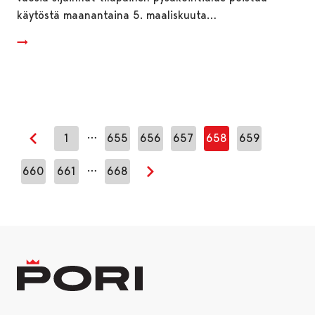
käytöstä maanantaina 5. maaliskuuta…
…
1
655
656
657
658
659
Edellinen sivu
…
660
661
668
Seuraava sivu