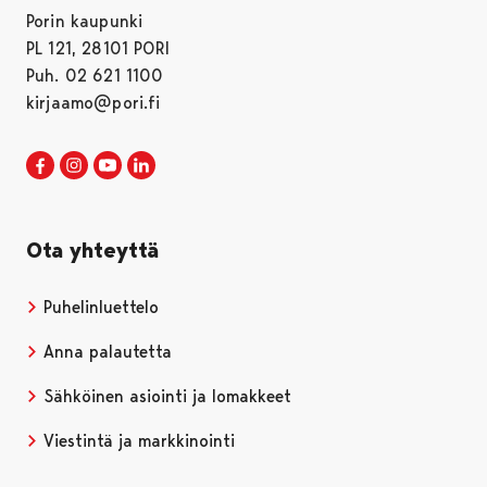
Porin kaupunki
PL 121, 28101 PORI
Puh. 02 621 1100
kirjaamo@pori.fi
Porin kaupunki Facebookissa
Avautuu uudessa välilehdessä
Porin kaupunki Instagramissa
Avautuu uudessa välilehdessä
Porin kaupunki Youtubessa
Avautuu uudessa välilehdessä
Porin kaupunki LinkedInissa
Avautuu uudessa välilehdessä
Ota yhteyttä
Puhelinluettelo
Anna palautetta
Sähköinen asiointi ja lomakkeet
Viestintä ja markkinointi