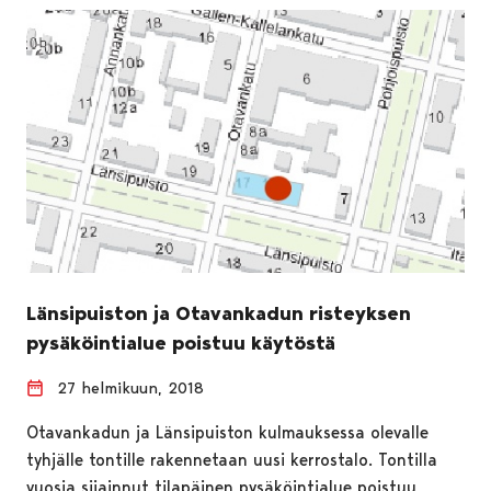
Länsipuiston ja Otavankadun risteyksen
pysäköintialue poistuu käytöstä
27 helmikuun, 2018
Otavankadun ja Länsipuiston kulmauksessa olevalle
tyhjälle tontille rakennetaan uusi kerrostalo. Tontilla
vuosia sijainnut tilapäinen pysäköintialue poistuu