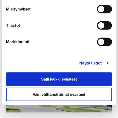
käynnistyy 28.2. Elokuvaesitykset ovat
Mieltymykset
keskiviikkoiltapäivisin klo 16.00. Liput Kinokellariin voi
ostaa näytöspäivänä klo 14 alkaen Finnkinon
myyntipisteestä.…
Tilastot
Markkinointi
Näytä tiedot
Salli kaikki evästeet
Vain välttämättömät evästeet