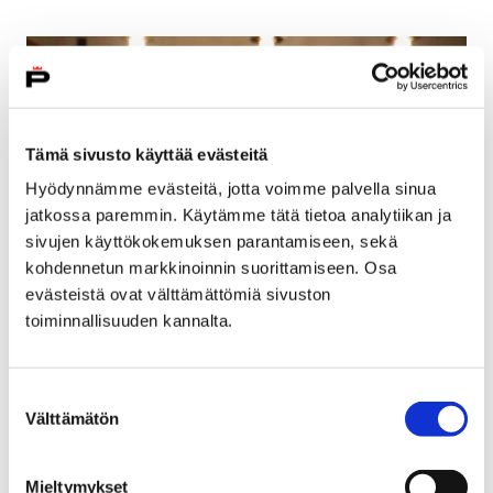
Tämä sivusto käyttää evästeitä
Hyödynnämme evästeitä, jotta voimme palvella sinua
jatkossa paremmin. Käytämme tätä tietoa analytiikan ja
sivujen käyttökokemuksen parantamiseen, sekä
kohdennetun markkinoinnin suorittamiseen. Osa
evästeistä ovat välttämättömiä sivuston
toiminnallisuuden kannalta.
Ruosniemen koulun tilalle uusi koulu
9 helmikuun, 2018
Suostumuksen
Välttämätön
valinta
Pääosin alkuperäiskunnossa olevan Ruosniemen koulun
tilat sellaisenaan eivät vastaa enää nykypäivän
opetuksen tavoitteita ja tarpeita.
Mieltymykset