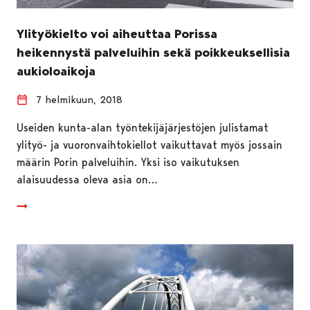
Ylityökielto voi aiheuttaa Porissa
heikennystä palveluihin sekä poikkeuksellisia
aukioloaikoja
7 helmikuun, 2018
Useiden kunta-alan työntekijäjärjestöjen julistamat
ylityö- ja vuoronvaihtokiellot vaikuttavat myös jossain
määrin Porin palveluihin. Yksi iso vaikutuksen
alaisuudessa oleva asia on…