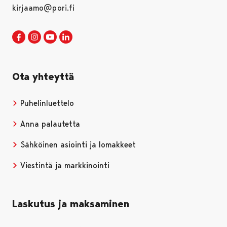
kirjaamo@pori.fi
Porin kaupunki Facebookissa
Avautuu uudessa välilehdessä
Porin kaupunki Instagramissa
Avautuu uudessa välilehdessä
Porin kaupunki Youtubessa
Avautuu uudessa välilehdessä
Porin kaupunki LinkedInissa
Avautuu uudessa välilehdessä
Ota yhteyttä
Puhelinluettelo
Anna palautetta
Sähköinen asiointi ja lomakkeet
Viestintä ja markkinointi
Laskutus ja maksaminen