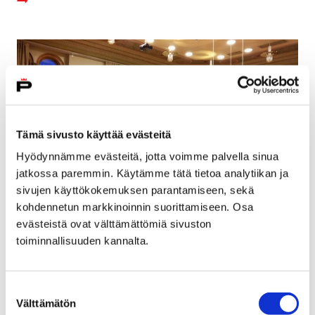
Tämä sivusto käyttää evästeitä
Hyödynnämme evästeitä, jotta voimme palvella sinua
jatkossa paremmin. Käytämme tätä tietoa analytiikan ja
sivujen käyttökokemuksen parantamiseen, sekä
kohdennetun markkinoinnin suorittamiseen. Osa
evästeistä ovat välttämättömiä sivuston
Lammin tuulivoimakaava valtuuston
toiminnallisuuden kannalta.
päätettäväksi
9 helmikuun, 2018
Suostumuksen
Välttämätön
valinta
Kiistelty ja moneen kertaan käsittelyyn palautettu