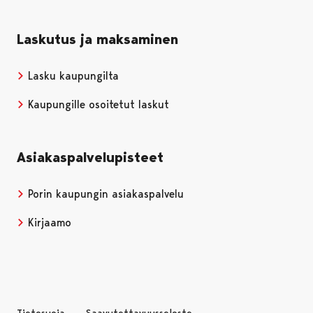
Laskutus ja maksaminen
Lasku kaupungilta
Kaupungille osoitetut laskut
Asiakaspalvelupisteet
Porin kaupungin asiakaspalvelu
Kirjaamo
Tietosuoja
Saavutettavuusseloste