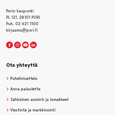
Porin kaupunki
PL 121, 28101 PORI
Puh. 02 621 1100
kirjaamo@pori.fi
Porin kaupunki Facebookissa
Avautuu uudessa välilehdessä
Porin kaupunki Instagramissa
Avautuu uudessa välilehdessä
Porin kaupunki Youtubessa
Avautuu uudessa välilehdessä
Porin kaupunki LinkedInissa
Avautuu uudessa välilehdessä
Ota yhteyttä
Puhelinluettelo
Anna palautetta
Sähköinen asiointi ja lomakkeet
Viestintä ja markkinointi