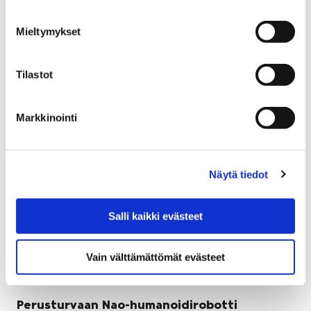
Lammin tuulivoimakaava on menossa valtuuston
hyväksyttäväksi. Hankkeen valmistelu on alkanut
Mieltymykset
vuonna 2012.
Tilastot
Markkinointi
Näytä tiedot
Salli kaikki evästeet
Vain välttämättömät evästeet
Perusturvaan Nao-humanoidirobotti