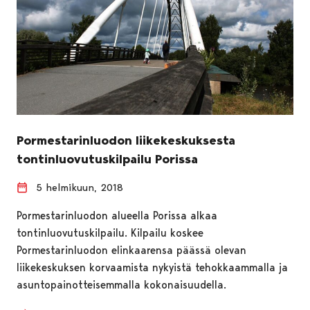
Pormestarinluodon liikekeskuksesta
tontinluovutuskilpailu Porissa
5 helmikuun, 2018
Pormestarinluodon alueella Porissa alkaa
tontinluovutuskilpailu. Kilpailu koskee
Pormestarinluodon elinkaarensa päässä olevan
liikekeskuksen korvaamista nykyistä tehokkaammalla ja
asuntopainotteisemmalla kokonaisuudella.