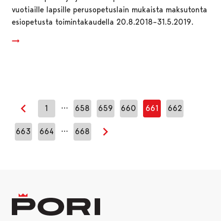
vuotiaille lapsille perusopetuslain mukaista maksutonta
esiopetusta toimintakaudella 20.8.2018–31.5.2019.
…
1
658
659
660
661
662
Edellinen sivu
…
663
664
668
Seuraava sivu