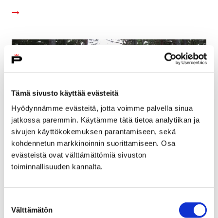
Tämä sivusto käyttää evästeitä
Hyödynnämme evästeitä, jotta voimme palvella sinua
jatkossa paremmin. Käytämme tätä tietoa analytiikan ja
sivujen käyttökokemuksen parantamiseen, sekä
kohdennetun markkinoinnin suorittamiseen. Osa
evästeistä ovat välttämättömiä sivuston
toiminnallisuuden kannalta.
Yksityistieavustukset haettavana
9 helmikuun, 2018
Suostumuksen
Välttämätön
valinta
Porin kaupungin alueella olevat yksityistiet voivat