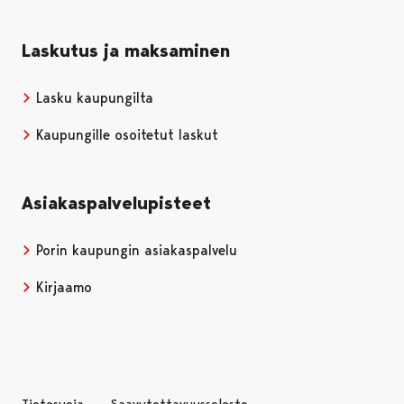
Laskutus ja maksaminen
Lasku kaupungilta
Kaupungille osoitetut laskut
Asiakaspalvelupisteet
Porin kaupungin asiakaspalvelu
Kirjaamo
Tietosuoja
Saavutettavuusseloste