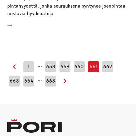
pintahyydettä, jonka seurauksena syntynee joenpintaa
nostavia hyydepatoja.
…
1
658
659
660
661
662
Edellinen sivu
…
663
664
668
Seuraava sivu