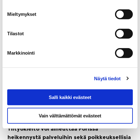
hakea vuoden 2017 kunnossapitoavustuksia Porin
kaupungin tekniseltä lautakunnalta.
Mieltymykset
Tilastot
Markkinointi
Näytä tiedot
Salli kaikki evästeet
Vain välttämättömät evästeet
Ylityökielto voi aiheuttaa Porissa
heikennystä palveluihin sekä poikkeuksellisia