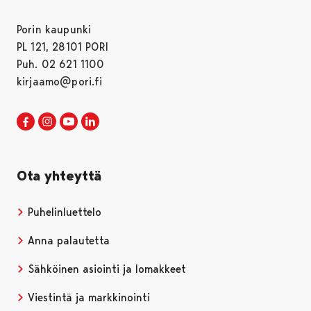
Porin kaupunki
PL 121, 28101 PORI
Puh. 02 621 1100
kirjaamo@pori.fi
Porin kaupunki Facebookissa
Avautuu uudessa välilehdessä
Porin kaupunki Instagramissa
Avautuu uudessa välilehdessä
Porin kaupunki Youtubessa
Avautuu uudessa välilehdessä
Porin kaupunki LinkedInissa
Avautuu uudessa välilehdessä
Ota yhteyttä
Puhelinluettelo
Anna palautetta
Sähköinen asiointi ja lomakkeet
Viestintä ja markkinointi