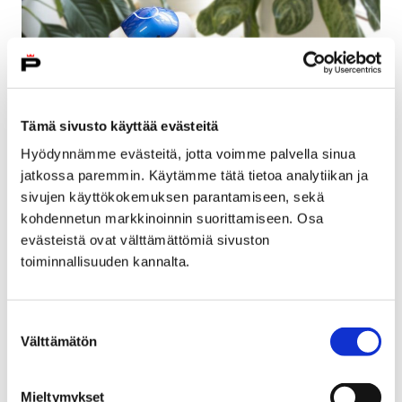
Tämä sivusto käyttää evästeitä
Hyödynnämme evästeitä, jotta voimme palvella sinua
jatkossa paremmin. Käytämme tätä tietoa analytiikan ja
sivujen käyttökokemuksen parantamiseen, sekä
kohdennetun markkinoinnin suorittamiseen. Osa
Perusturvaan Nao-humanoidirobotti
evästeistä ovat välttämättömiä sivuston
toiminnallisuuden kannalta.
9 helmikuun, 2018
Porin perusturvaan on hankittu Nao-humanoidirobotti.
Suostumuksen
Robotin hankinnan mahdollisti Huittisten säästöpankin
Välttämätön
valinta
lahjoitus, joka on tarkoitettu käytettäväksi toimialueen
hyvinvoinnin edistämiseksi. Nao-humanoidirobotti on…
Mieltymykset