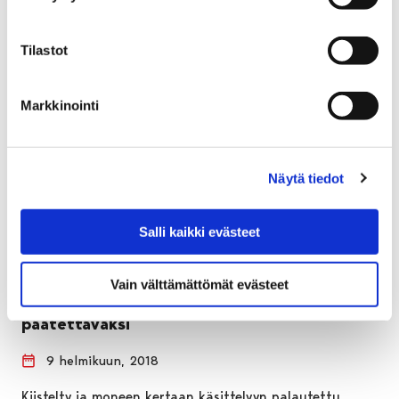
Tilastot
Markkinointi
Näytä tiedot
Salli kaikki evästeet
Vain välttämättömät evästeet
Lammin tuulivoimakaava valtuuston
päätettäväksi
9 helmikuun, 2018
Kiistelty ja moneen kertaan käsittelyyn palautettu