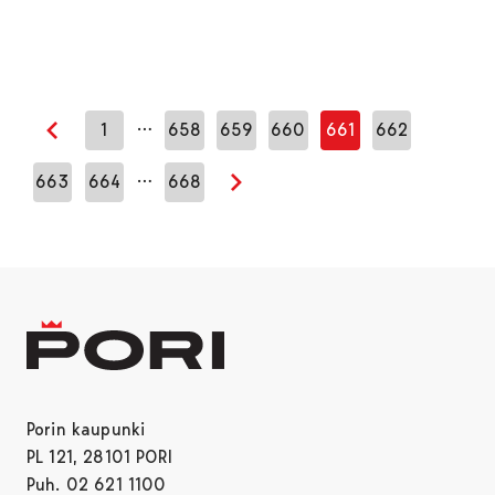
…
1
658
659
660
661
662
Edellinen sivu
…
663
664
668
Seuraava sivu
Porin kaupunki
PL 121, 28101 PORI
Puh. 02 621 1100