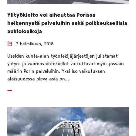
Ylityökielto voi aiheuttaa Porissa
heikennystä palveluihin sekä poikkeuksellisia
aukioloaikoja
7 helmikuun, 2018
Useiden kunta-alan työntekijäjärjestöjen julistamat
ylityö- ja vuoronvaihtokiellot vaikuttavat myös jossain
määrin Porin palveluihin. Yksi iso vaikutuksen
alaisuudessa oleva asia on…