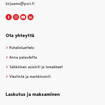
kirjaamo@pori.fi
Porin kaupunki Facebookissa
Avautuu uudessa välilehdessä
Porin kaupunki Instagramissa
Avautuu uudessa välilehdessä
Porin kaupunki Youtubessa
Avautuu uudessa välilehdessä
Porin kaupunki LinkedInissa
Avautuu uudessa välilehdessä
Ota yhteyttä
Puhelinluettelo
Anna palautetta
Sähköinen asiointi ja lomakkeet
Viestintä ja markkinointi
Laskutus ja maksaminen