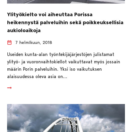
Ylityökielto voi aiheuttaa Porissa
heikennystä palveluihin sekä poikkeuksellisia
aukioloaikoja
7 helmikuun, 2018
Useiden kunta-alan työntekijäjärjestöjen julistamat
ylityö- ja vuoronvaihtokiellot vaikuttavat myös jossain
määrin Porin palveluihin. Yksi iso vaikutuksen
alaisuudessa oleva asia on…