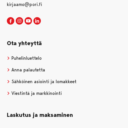
kirjaamo@pori.fi
Porin kaupunki Facebookissa
Avautuu uudessa välilehdessä
Porin kaupunki Instagramissa
Avautuu uudessa välilehdessä
Porin kaupunki Youtubessa
Avautuu uudessa välilehdessä
Porin kaupunki LinkedInissa
Avautuu uudessa välilehdessä
Ota yhteyttä
Puhelinluettelo
Anna palautetta
Sähköinen asiointi ja lomakkeet
Viestintä ja markkinointi
Laskutus ja maksaminen