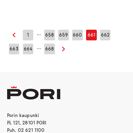
…
1
658
659
660
661
662
Edellinen sivu
…
663
664
668
Seuraava sivu
Porin kaupunki
PL 121, 28101 PORI
Puh. 02 621 1100