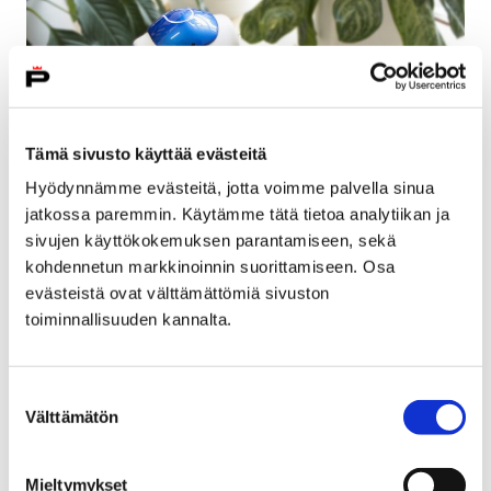
Tämä sivusto käyttää evästeitä
Hyödynnämme evästeitä, jotta voimme palvella sinua
jatkossa paremmin. Käytämme tätä tietoa analytiikan ja
sivujen käyttökokemuksen parantamiseen, sekä
kohdennetun markkinoinnin suorittamiseen. Osa
Perusturvaan Nao-humanoidirobotti
evästeistä ovat välttämättömiä sivuston
toiminnallisuuden kannalta.
9 helmikuun, 2018
Porin perusturvaan on hankittu Nao-humanoidirobotti.
Suostumuksen
Robotin hankinnan mahdollisti Huittisten säästöpankin
Välttämätön
valinta
lahjoitus, joka on tarkoitettu käytettäväksi toimialueen
hyvinvoinnin edistämiseksi. Nao-humanoidirobotti on…
Mieltymykset