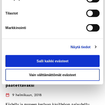
Tilastot
Markkinointi
Näytä tiedot
Salli kaikki evästeet
Vain välttämättömät evästeet
Lammin tuulivoimakaava valtuuston
päätettäväksi
9 helmikuun, 2018
Kiistelty ja moneen kertaan käsittelyyn palautettu